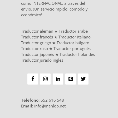
como INTERNACIONAL, a través del
envío. ¡Un servicio rápido, cómodo y
económico!
Traductor alemán
★
Traductor árabe
Traductor francés
★
Traductor italiano
Traductor griego
★
Traductor búlgaro
Traductor ruso
★
Traductor portugués
Traductor japonés
★
Traductor holandés
Traductor jurado inglés
Teléfono
:
652 616 548
Email:
info@manlop.net