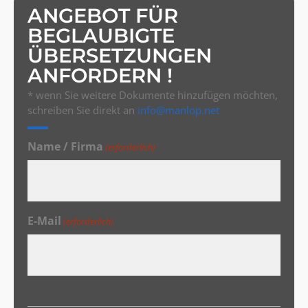
ANGEBOT FÜR
BEGLAUBIGTE
ÜBERSETZUNGEN
ANFORDERN !
* wenn Sie weitere Dokumente hinzufügen möchten,
schreiben Sie direkt an
info@manlop.net
Name / Firma
(erforderlich)
E-Mail
(erforderlich)