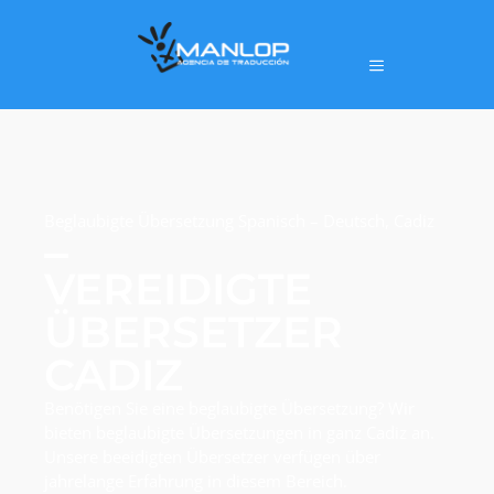
Beglaubigte Übersetzung Spanisch – Deutsch, Cadiz
VEREIDIGTE
ÜBERSETZER
CADIZ
Benötigen Sie eine beglaubigte Übersetzung? Wir
bieten beglaubigte Übersetzungen in ganz Cadiz an.
Unsere beeidigten Übersetzer verfügen über
jahrelange Erfahrung in diesem Bereich.