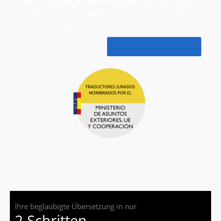
bieten beglaubigte Übersetzungen in ganz Roquetas
de Mar an. Unsere beeidigten Übersetzer verfügen
über jahrelange Erfahrung in diesem Bereich.
Angebot anfordern
Ihre beglaubigte Übersetzung in nur
2 Schritten