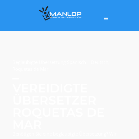
Beglaubigte Übersetzung Spanisch – Deutsch,
Roquetas de Mar
VEREIDIGTE
ÜBERSETZER
ROQUETAS DE
MAR
Benötigen Sie eine beglaubigte Übersetzung? Wir