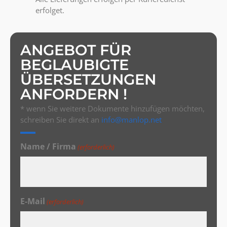
erfolget.
ANGEBOT FÜR
BEGLAUBIGTE
ÜBERSETZUNGEN
ANFORDERN !
* wenn Sie weitere Dokumente hinzufügen möchten,
schreiben Sie direkt an
info@manlop.net
Name / Firma
(erforderlich)
E-Mail
(erforderlich)