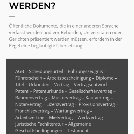
WERDEN?
Öffentliche Dokumente, die in einer anderen Sprache
verfasst wurden und vor Behörden, Universitäten oder
Gerichten präsentiert werden müssen, erfordern in der
Regel eine beglaubigte Übersetzung.
AGB – Scheidungsurteil – Führungszeugnis –
Führerschein – Arbeitsbescheinigung – Diplome –
Titel – Urkunden – Vertrag – Vertragsentwurf –
Patent – Patenturkunde – Gesellschaftervertrag –
Rahmenvertrag – Mustervertrag – Kaufvertrag –
Notarvertrag – Lizenzvertrag – Provisionsvertrag –
Franchisevertrag – Wartungsvertrag –
Arbeitsvertrag – Mietvertrag – Werkvertrag –
juristische Fachliteratur – Allgemeine
Geschäftsbedingungen – Testament –