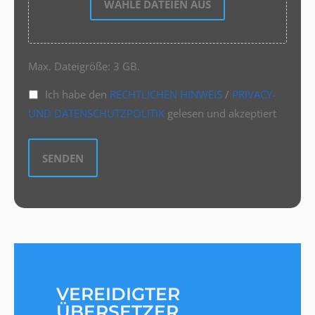
WÄHLE DATEIEN AUS
Max. Dateigröße: 3 GB.
Ich habe den
RECHTLICHEN HINWEIS
/
PRIVACY-
UND DATENSCHUTZPOLITIK
gelesen und akzeptiert
VEREIDIGTER
ÜBERSETZER