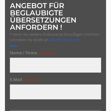
ANGEBOT FÜR
BEGLAUBIGTE
ÜBERSETZUNGEN
ANFORDERN !
* wenn Sie weitere Dokumente hinzufügen möchten,
schreiben Sie direkt an
info@manlop.net
Name / Firma
(erforderlich)
E-Mail
(erforderlich)