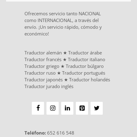
Ofrecemos servicio tanto NACIONAL
como INTERNACIONAL, a través del
envío. ¡Un servicio rápido, cómodo y
económico!
Traductor alemán
★
Traductor árabe
Traductor francés
★
Traductor italiano
Traductor griego
★
Traductor búlgaro
Traductor ruso
★
Traductor portugués
Traductor japonés
★
Traductor holandés
Traductor jurado inglés
Teléfono
:
652 616 548