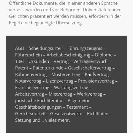
Öffentliche Dokumente, die in einer anderen Sprache
verfasst wurden und vor Behörden, Universitäten oder
Gerichten präsentiert werden müssen, erfordern in der
Regel eine beglaubigte Übersetzung.
AGB – Scheidungsurteil – Führungszeugnis –
Führerschein – Arbeitsbescheinigung – Diplome –
Titel – Urkunden – Vertrag – Vertragsentwurf –
Patent – Patenturkunde – Gesellschaftervertrag –
Rahmenvertrag – Mustervertrag – Kaufvertrag –
Notarvertrag – Lizenzvertrag – Provisionsvertrag –
Franchisevertrag – Wartungsvertrag –
Arbeitsvertrag – Mietvertrag – Werkvertrag –
juristische Fachliteratur – Allgemeine
Geschäftsbedingungen – Testament –
Gerichtsuurteil – Gesetzentwürfe – Richtlinien –
Satzung und… vieles mehr.