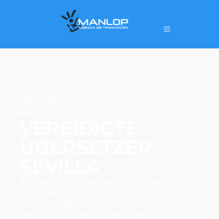
Beglaubigte Übersetzung Spanisch – Deutsch, Sevilla
VEREIDIGTE
ÜBERSETZER
SEVILLA
Benötigen Sie eine beglaubigte Übersetzung? Wir
bieten beglaubigte Übersetzungen in ganz Sevilla an.
Unsere beeidigten Übersetzer verfügen über
jahrelange Erfahrung in diesem Bereich.