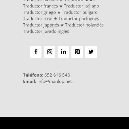
Traductor francés
★
Traductor italiano
Traductor griego
★
Traductor búlgaro
Traductor ruso
★
Traductor portugués
Traductor japonés
★
Traductor holandés
Traductor jurado inglés
Teléfono
:
652 616 548
Email:
info@manlop.net