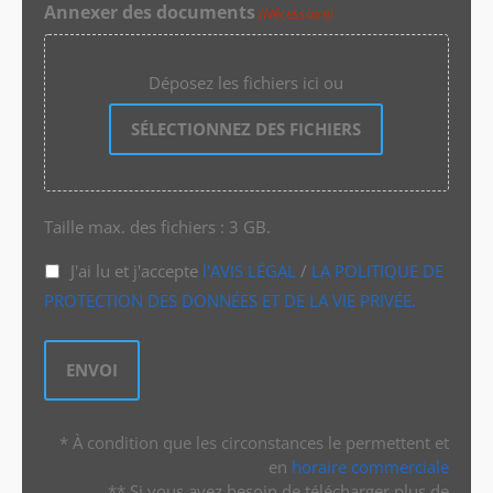
Annexer des documents
(Nécessaire)
Déposez les fichiers ici ou
SÉLECTIONNEZ DES FICHIERS
Taille max. des fichiers : 3 GB.
J'ai lu et j'accepte
l'AVIS LÉGAL
/
LA POLITIQUE DE
PROTECTION DES DONNÉES ET DE LA VIE PRIVÉE.
* À condition que les circonstances le permettent et
en
horaire commerciale
** Si vous avez besoin de télécharger plus de