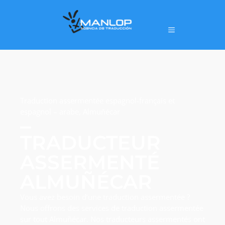
Traduction assermentée espagnol-français et
espagnol – arabe, Almuñécar
TRADUCTEUR
ASSERMENTÉ
ALMUÑÉCAR
Vous avez besoin d’une traduction assermentée ?
Nous offrons des services de traduction assermentée
sur tout Almuñécar. Nos traducteurs assermentés ont