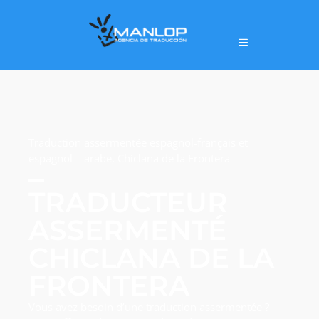
Traduction assermentée espagnol-français et
espagnol – arabe, Chiclana de la Frontera
TRADUCTEUR
ASSERMENTÉ
CHICLANA DE LA
FRONTERA
Vous avez besoin d’une traduction assermentée ?