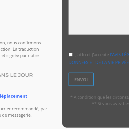
tion, nous confirmons
ction. La traduction
J'ai lu et j'accepte
l'AVIS LÉ
e et signée par notre
DONNÉES ET DE LA VIE PRIVÉE
NS LE JOUR
s déplacement
* À condition que les circons
** Si vous avez be
courrier recommandé, par
e de messagerie.