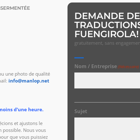
SSERMENTÉE
DEMANDE DE 
TRADUCTION
FUENGIROLA!
gratuitement, sans engagemen
Nom / Entreprise
(Nécessaire)
 une photo de qualité
ail:
info@manlop.net
moins d’une heure.
Sujet
cions et ajustons le
son possible. Nous vous
 pour que vous puissiez