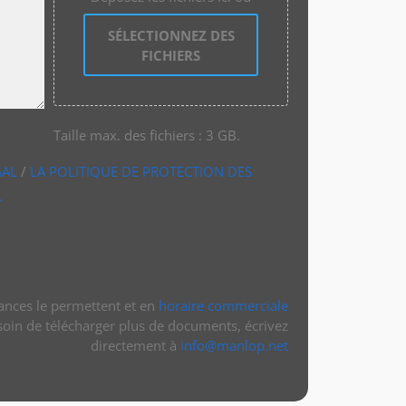
SÉLECTIONNEZ DES
FICHIERS
Taille max. des fichiers : 3 GB.
GAL
/
LA POLITIQUE DE PROTECTION DES
.
tances le permettent et en
horaire commerciale
soin de télécharger plus de documents, écrivez
directement à
info@manlop.net