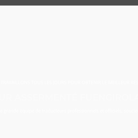
TRAVAILLONS TOUS LES JOURS POUR OBTENIR LE MEILLEUR RÉ
UR ASSERMENTÉ FUENGIROLA
 grande équipe de traducteurs professionnels et officiels, soucieu