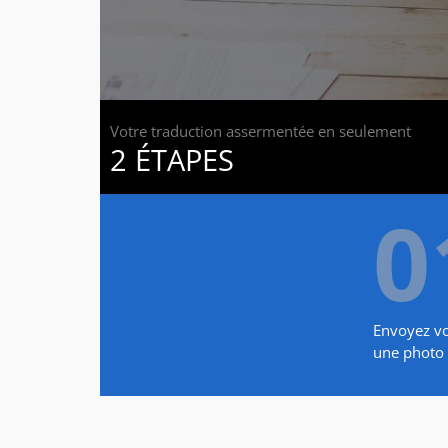
Votre traduction assermentée en seulement
2 ÉTAPES
0
Envoyez v
une photo 