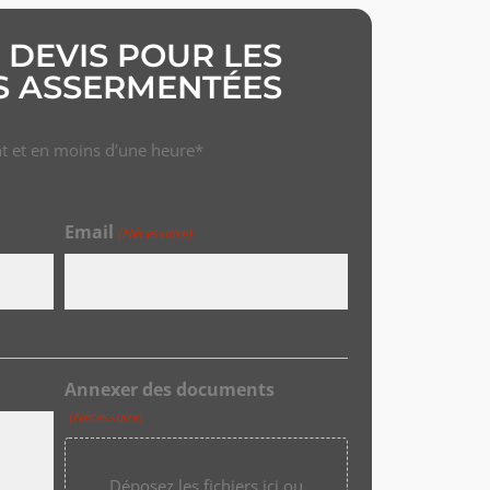
DEVIS POUR LES
S ASSERMENTÉES
t et en moins d’une heure*
Email
(Nécessaire)
Annexer des documents
(Nécessaire)
Déposez les fichiers ici ou