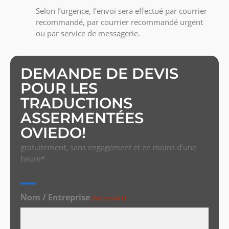
Selon l’urgence, l’envoi sera effectué par courrier
recommandé, par courrier recommandé urgent
ou par service de messagerie.
DEMANDE DE DEVIS
POUR LES
TRADUCTIONS
ASSERMENTÉES
OVIEDO!
gratuitement, sans engagement et en moins d’une
heure*
Nom / Entreprise
(Nécessaire)