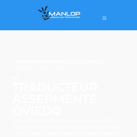
Traduction assermentée espagnol-français et
espagnol – arabe, Oviedo
TRADUCTEUR
ASSERMENTÉ
OVIEDO
Vous avez besoin d’une traduction assermentée ?
Nous offrons des services de traduction assermentée
sur tout Oviedo. Nos traducteurs assermentés ont