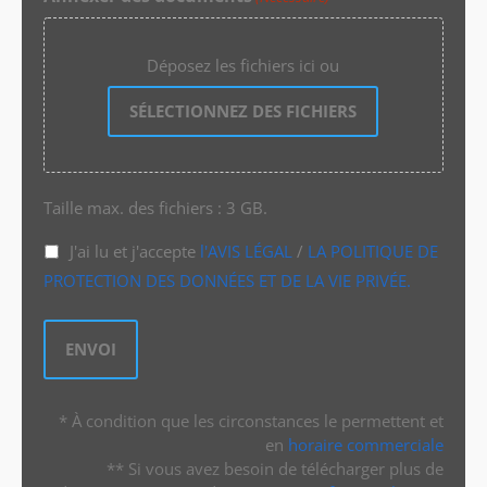
Déposez les fichiers ici ou
SÉLECTIONNEZ DES FICHIERS
Taille max. des fichiers : 3 GB.
J'ai lu et j'accepte
l'AVIS LÉGAL
/
LA POLITIQUE DE
PROTECTION DES DONNÉES ET DE LA VIE PRIVÉE.
* À condition que les circonstances le permettent et
en
horaire commerciale
** Si vous avez besoin de télécharger plus de