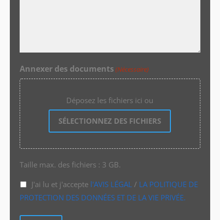
Annexer des documents
(Nécessaire)
Déposez les fichiers ici ou
SÉLECTIONNEZ DES FICHIERS
Taille max. des fichiers : 3 GB.
J'ai lu et j'accepte
l'AVIS LÉGAL
/
LA POLITIQUE DE
PROTECTION DES DONNÉES ET DE LA VIE PRIVÉE.