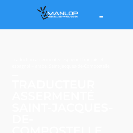
Traduction assermentée espagnol-français et
espagnol – arabe, Saint-Jacques-de-Compostelle
TRADUCTEUR
ASSERMENTÉ
SAINT-JACQUES-
DE-
COMPOSTELLE