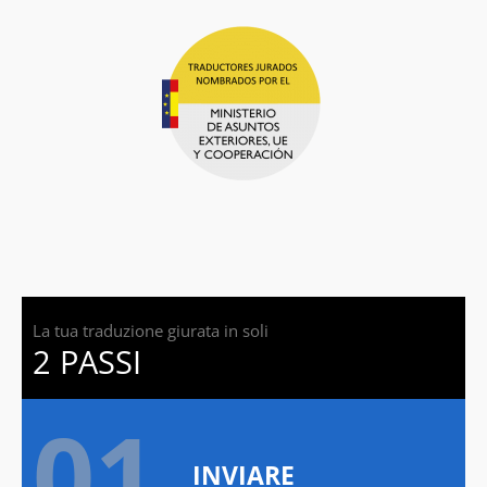
La tua traduzione giurata in soli
2 PASSI
01.
INVIARE