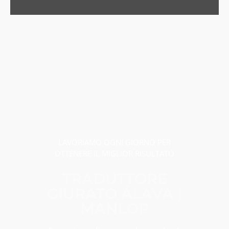
LAVORIAMO OGNI GIORNO PER
OTTENERE IL MIGLIOR RISULTATO
TRADUTTORE
GIURATO ÁLAVA |
MANLOP