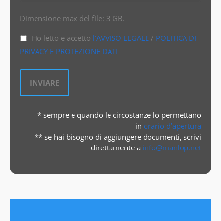
Dimensione max del file: 3 GB.
Ho letto e accetto
l'AVVISO LEGALE
/
POLITICA DI
PRIVACY E PROTEZIONE DATI
* sempre e quando le circostanze lo permettano
in
orario d’apertura
** se hai bisogno di aggiungere documenti, scrivi
direttamente a
info@manlop.net