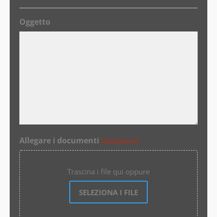
Oggetto
Allegare i documenti
(Obbligatorio)
Trascina i file qui oppure
SELEZIONA I FILE