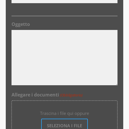
Oggetto
Allegare i documenti
(Obbligatorio)
Trascina i file qui oppure
SELEZIONA I FILE