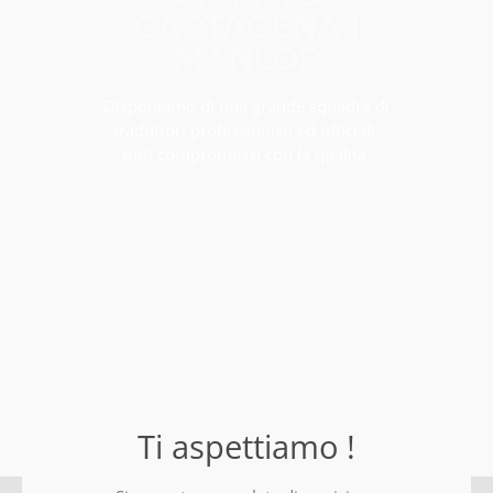
CARTAGENA |
MANLOP
Disponiamo di una grande squadra di
traduttori professionisti ed ufficiali,
tutti compromessi con la qualità.
Ti aspettiamo !