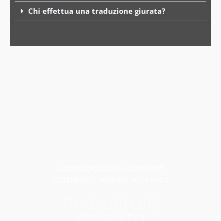
Chi effettua una traduzione giurata?
LAVORIAMO OGNI GIORNO PER
OTTENERE IL MIGLIOR RISULTATO
TRADUTTORE
GIURATO