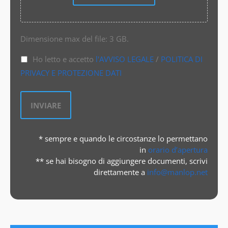
Dimensione max del file: 3 GB.
Ho letto e accetto
l'AVVISO LEGALE
/
POLITICA DI
PRIVACY E PROTEZIONE DATI
* sempre e quando le circostanze lo permettano
in
orario d’apertura
** se hai bisogno di aggiungere documenti, scrivi
direttamente a
info@manlop.net