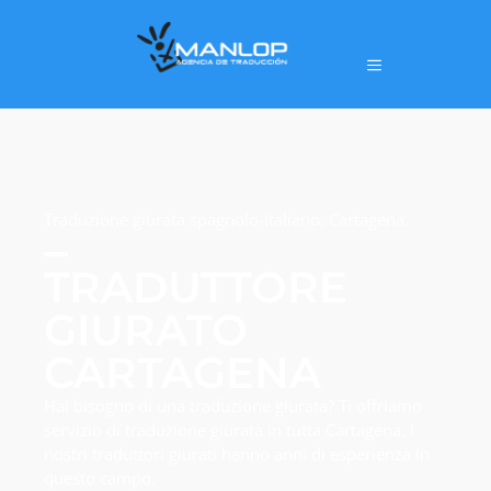
Traduzione giurata spagnolo-italiano, Cartagena.
TRADUTTORE
GIURATO
CARTAGENA
Hai bisogno di una traduzione giurata? Ti offriamo
servizio di traduzione giurata in tutta Cartagena. I
nostri traduttori giurati hanno anni di esperienza in
questo campo.