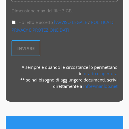
Dimensione max del file: 3 GB.
Ho letto e accetto
l'AVVISO LEGALE
/
POLITICA DI
PRIVACY E PROTEZIONE DATI
* sempre e quando le circostanze lo permettano
in
orario d’apertura
** se hai bisogno di aggiungere documenti, scrivi
direttamente a
info@manlop.net