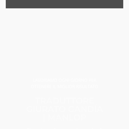
LAVORIAMO OGNI GIORNO PER
OTTENERE IL MIGLIOR RISULTATO
TRADUTTORE
GIURATO GANDÍA
| MANLOP