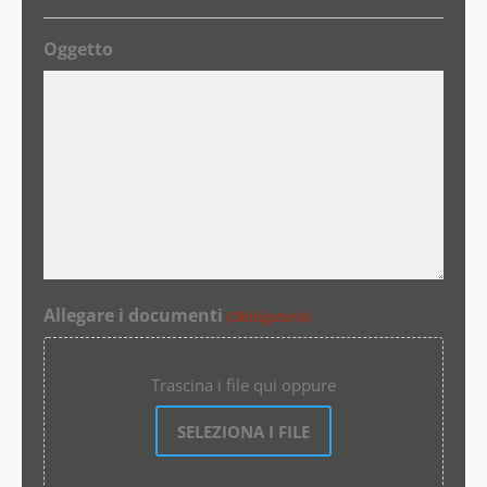
Oggetto
Allegare i documenti
(Obbligatorio)
Trascina i file qui oppure
SELEZIONA I FILE