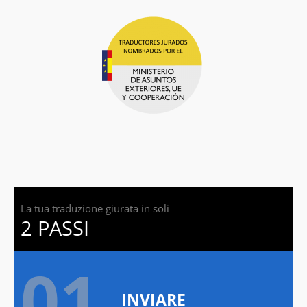
La tua traduzione giurata in soli
2 PASSI
01.
INVIARE