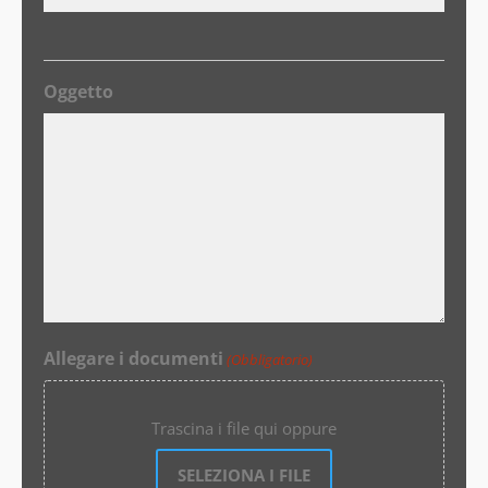
Oggetto
Allegare i documenti
(Obbligatorio)
Trascina i file qui oppure
SELEZIONA I FILE