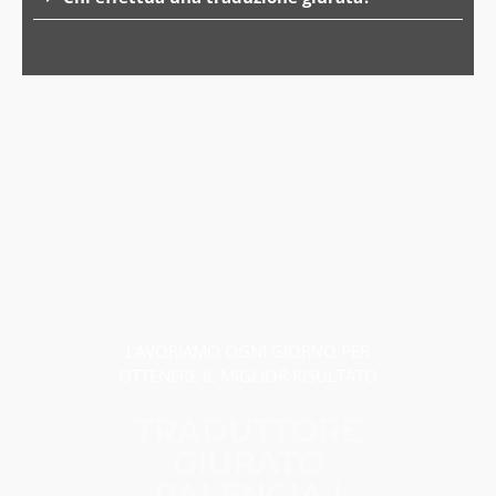
LAVORIAMO OGNI GIORNO PER
OTTENERE IL MIGLIOR RISULTATO
TRADUTTORE
GIURATO
PALENCIA |