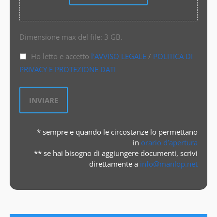
Dimensione max del file: 3 GB.
Ho letto e accetto
l'AVVISO LEGALE
/
POLITICA DI
PRIVACY E PROTEZIONE DATI
* sempre e quando le circostanze lo permettano
in
orario d’apertura
** se hai bisogno di aggiungere documenti, scrivi
direttamente a
info@manlop.net