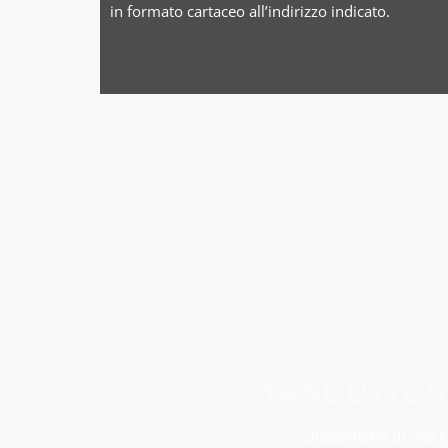
in formato cartaceo all’indirizzo indicato.
TRADUTTORE
Disponiamo di una gra