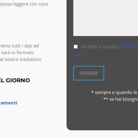
o possa leggere con cura.
emo tutti i dati ed
Ho letto e accetto
l'AVVISO
 sarà in formato
DATI
al nostro traduttore
EL GIORNO
* sempre e quando le 
** se hai bisogn
stamenti