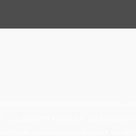
LAVORIAMO OGNI GIORNO PER OTTENERE IL MIGLIOR RISULTAT
 GIURATO PALMA DI MAIOR
nde squadra di traduttori professionisti ed ufficiali, tutti compr