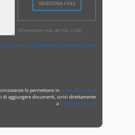
SELEZIONA I FILE
Dimensione max del file: 3 GB.
 LEGALE
/
POLITICA DI PRIVACY E PROTEZIONE
circostanze lo permettano in
orario d’apertura
o di aggiungere documenti, scrivi direttamente
a
info@manlop.net