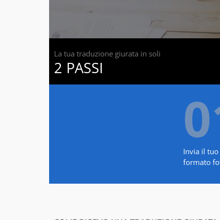
La tua traduzione giurata in soli
2 PASSI
0
Invia il t
formato fot