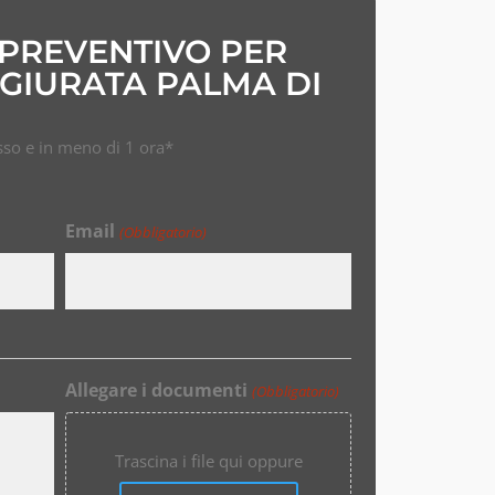
 PREVENTIVO PER
GIURATA PALMA DI
so e in meno di 1 ora*
Email
(Obbligatorio)
Allegare i documenti
(Obbligatorio)
Trascina i file qui oppure