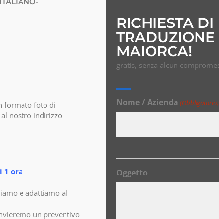
ITALIANO-
RICHIESTA DI
TRADUZIONE 
MAIORCA!
gratis, senza alcun compromes
Nome / Azienda
(Obbligatorio)
n formato foto di
al nostro indirizzo
 1 ora
Oggetto
tiamo e adattiamo al
invieremo un preventivo