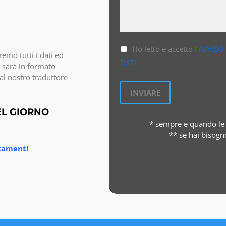
Ho letto e accetto
l'AVVISO
emo tutti i dati ed
DATI
 sarà in formato
al nostro traduttore
EL GIORNO
* sempre e quando le 
** se hai bisogn
stamenti