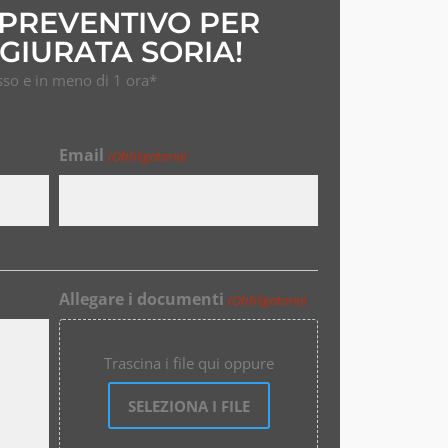
 PREVENTIVO PER
GIURATA SORIA!
so e in meno di 1 ora*
Email
(Obbligatorio)
Allegare i documenti
(Obbligatorio)
Trascina i file qui oppure
SELEZIONA I FILE