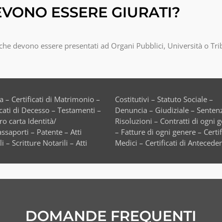
VONO ESSERE GIURATI?
a che devono essere presentati ad Organi Pubblici, Università o Tr
DOMANDE FREQUENTI