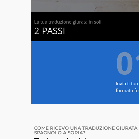
La tua traduzione giurata in soli
2 PASSI
0
Invia il t
formato fot
COME RICEVO UNA TRADUZIONE GIURATA 
SPAGNOLO A SORIA?