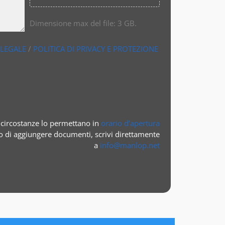
Dimensione max del file: 3 GB.
 LEGALE
/
POLITICA DI PRIVACY E PROTEZIONE
circostanze lo permettano in
orario d’apertura
o di aggiungere documenti, scrivi direttamente
a
info@manlop.net