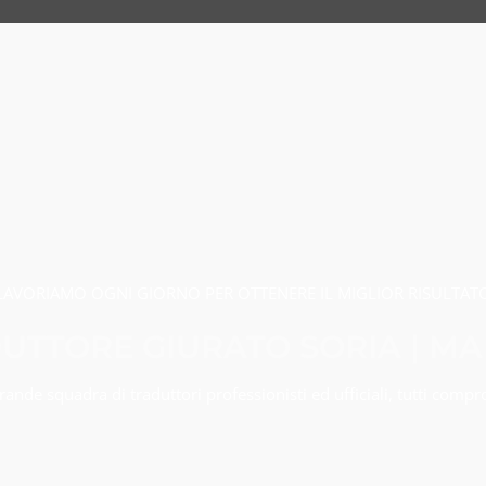
LAVORIAMO OGNI GIORNO PER OTTENERE IL MIGLIOR RISULTAT
UTTORE GIURATO SORIA | M
nde squadra di traduttori professionisti ed ufficiali, tutti compr