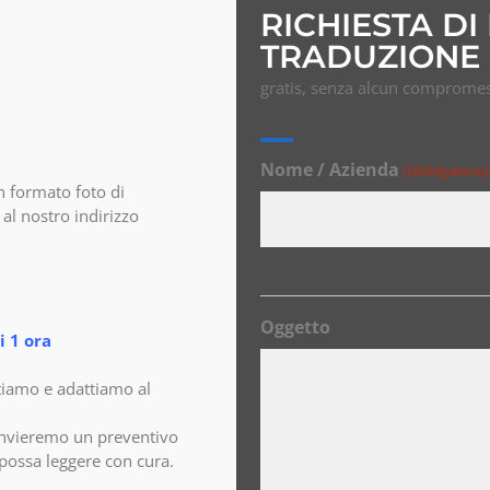
RICHIESTA DI
TRADUZIONE 
gratis, senza alcun compromes
Nome / Azienda
(Obbligatorio)
n formato foto di
al nostro indirizzo
Oggetto
 1 ora
tiamo e adattiamo al
invieremo un preventivo
o possa leggere con cura.