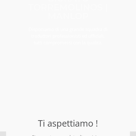
TORREMOLINOS |
MANLOP
Disponiamo di una grande squadra di
traduttori professionisti ed ufficiali,
tutti compromessi con la qualità.
Ti aspettiamo !