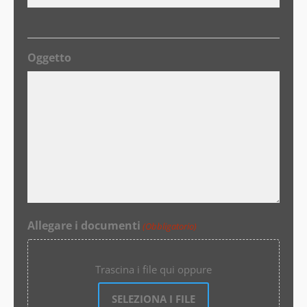
Oggetto
Allegare i documenti
(Obbligatorio)
Trascina i file qui oppure
SELEZIONA I FILE