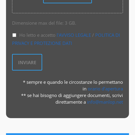
Dimensione max del file: 3 GB.
Ho letto e accetto
l'AVVISO LEGALE
/
POLITICA DI
PRIVACY E PROTEZIONE DATI
* sempre e quando le circostanze lo permettano
in
orario d’apertura
** se hai bisogno di aggiungere documenti, scrivi
direttamente a
info@manlop.net