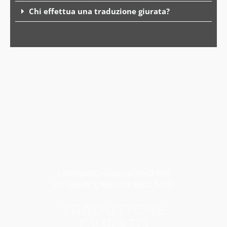
Chi effettua una traduzione giurata?
LAVORIAMO OGNI GIORNO PER
OTTENERE IL MIGLIOR RISULTATO
TRADUTTORE
GIURATO