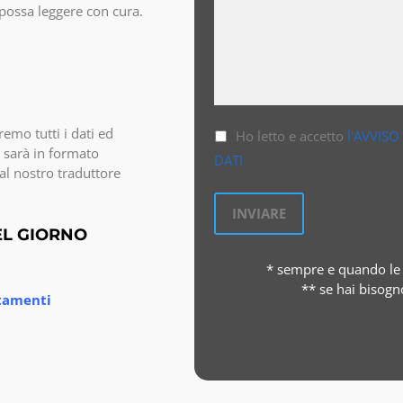
o possa leggere con cura.
emo tutti i dati ed
Ho letto e accetto
l'AVVISO
 sarà in formato
DATI
al nostro traduttore
EL GIORNO
* sempre e quando le 
** se hai bisogn
stamenti