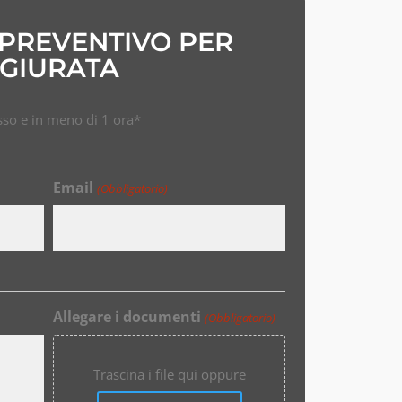
 PREVENTIVO PER
GIURATA
so e in meno di 1 ora*
Email
(Obbligatorio)
Allegare i documenti
(Obbligatorio)
Trascina i file qui oppure