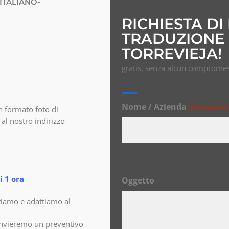
ITALIANO-
RICHIESTA DI
TRADUZIONE 
TORREVIEJA!
gratis, senza alcun compromes
Nome / Azienda
(Obbligatorio)
n formato foto di
al nostro indirizzo
 1 ora
Oggetto
tiamo e adattiamo al
invieremo un preventivo