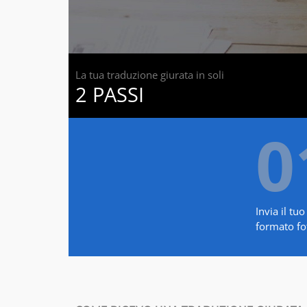
La tua traduzione giurata in soli
2 PASSI
0
Invia il t
formato fot