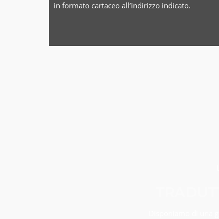
in formato cartaceo all’indirizzo indicato.
TRADUT
Disponiamo di una gra