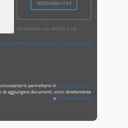
SELEZIONA I FILE
Dimensione max del file: 3 GB.
 LEGALE
/
POLITICA DI PRIVACY E PROTEZIONE
circostanze lo permettano in
orario d’apertura
o di aggiungere documenti, scrivi direttamente
a
info@manlop.net