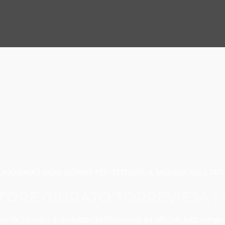
LAVORIAMO OGNI GIORNO PER OTTENERE IL MIGLIOR RISULTAT
TORE GIURATO TORREVIEJA |
nde squadra di traduttori professionisti ed ufficiali, tutti compr