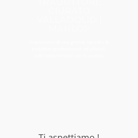
TRADUTTORE
GIURATO
VALLADOLID |
MANLOP
Disponiamo di una grande squadra di
traduttori professionisti ed ufficiali,
tutti compromessi con la qualità.
Ti aspettiamo !