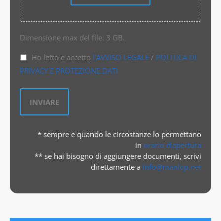
Dimensione max del file: 3 GB.
Ho letto e accetto
l'AVVISO LEGALE
/
POLITICA DI
PRIVACY E PROTEZIONE DATI
* sempre e quando le circostanze lo permettano
in
orario d’apertura
** se hai bisogno di aggiungere documenti, scrivi
direttamente a
info@manlop.net