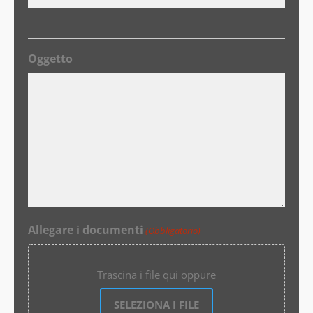
Oggetto
Allegare i documenti
(Obbligatorio)
Trascina i file qui oppure
SELEZIONA I FILE