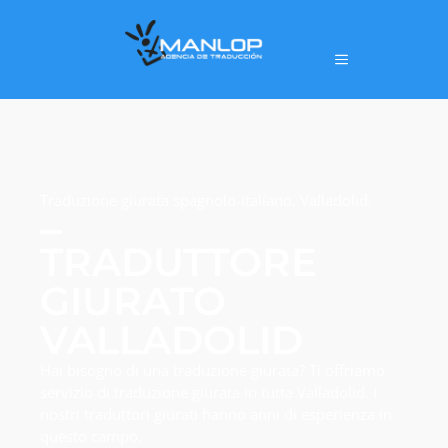
Traduzione giurata spagnolo-italiano, Valladolid.
TRADUTTORE
GIURATO
VALLADOLID
Hai bisogno di una traduzione giurata? Ti offriamo
servizio di traduzione giurata in tutta Valladolid. I
nostri traduttori giurati hanno anni di esperienza in
questo campo.