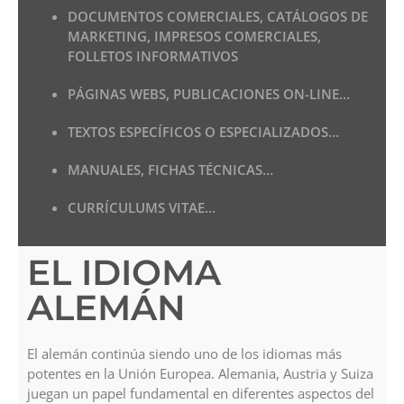
DOCUMENTOS COMERCIALES, CATÁLOGOS DE
MARKETING, IMPRESOS COMERCIALES,
FOLLETOS INFORMATIVOS
PÁGINAS WEBS, PUBLICACIONES ON-LINE…
TEXTOS ESPECÍFICOS O ESPECIALIZADOS…
MANUALES, FICHAS TÉCNICAS…
CURRÍCULUMS VITAE…
EL IDIOMA
ALEMÁN
El alemán continúa siendo uno de los idiomas más
potentes en la Unión Europea. Alemania, Austria y Suiza
juegan un papel fundamental en diferentes aspectos del