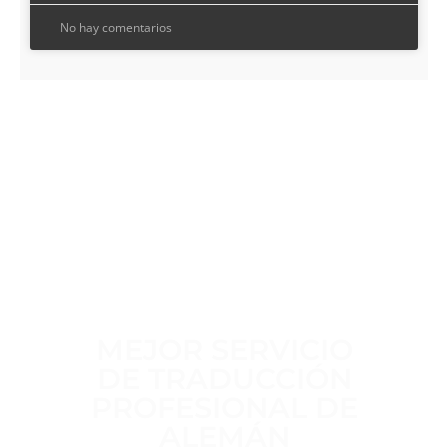
No hay comentarios
TRABAJAMOS A DIARIO PARA OFRECER
EL
MEJOR SERVICIO
DE TRADUCCIÓN
PROFESIONAL DE
ALEMÁN