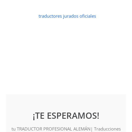
Contamos con un amplio equipo
de
traductores jurados oficiales
y
profesionales de alemán,
todos comprometidos con la calidad.
¡TE ESPERAMOS!
tu TRADUCTOR PROFESIONAL ALEMÁN| Traducciones