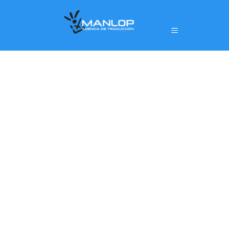
¿NECESITAS
TRADUCTOR
ALEMÁN-
ESPAÑOL?
Traductor Profesional Alemán, al mejor precio:
páginas web, catálogos, contratos, manuales, fichas
técnicas, financiera, publicitaría, científica, turística,
comercial…