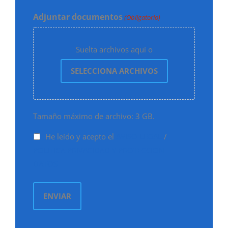
Adjuntar documentos
(Obligatorio)
Suelta archivos aquí o
SELECCIONA ARCHIVOS
Tamaño máximo de archivo: 3 GB.
He leído y acepto el
AVISO LEGAL
/
POLITICA PRIVACIDAD Y PROTECCION
DATOS