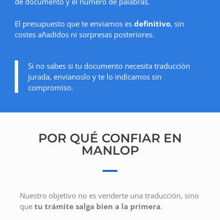
de documento y el número de palabras.
El presupuesto que te enviamos es
definitivo
, sin
costes añadidos ni sorpresas posteriores.
Si no sabes si tu documento necesita traducción
jurada, envíanoslo y te lo indicamos sin
compromiso.
POR QUÉ CONFIAR EN
MANLOP
Nuestro objetivo no es venderte una traducción, sino
que
tu trámite salga bien a la primera
.