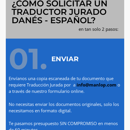
¿CÓMO SOLICITAR UN
TRADUCTOR JURADO
DANÉS - ESPAÑOL?
en tan solo 2 pasos:
01.
ENVIAR
Envíanos una copia escaneada de tu documento que
requiere Traducción Jurada por a
info@manlop.com
o
a través de nuestro formulario online.
No necesitas enviar los documentos originales, solo los
necesitamos en formato digital.
Te pasamos presupuesto SIN COMPROMISO en menos
de 60 minutos.