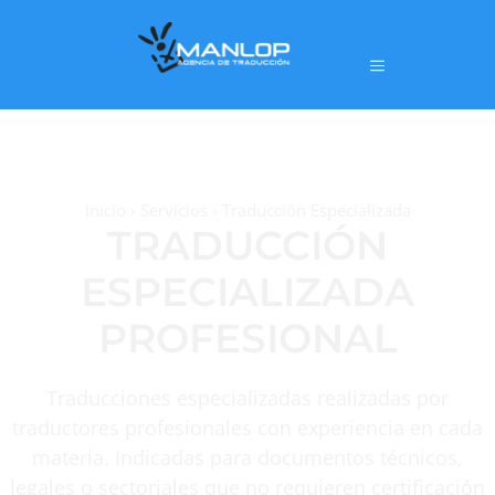
Inicio
›
Servicios
›
Traducción Especializada
TRADUCCIÓN
ESPECIALIZADA
PROFESIONAL
Traducciones especializadas realizadas por
traductores profesionales con experiencia en cada
materia. Indicadas para documentos técnicos,
legales o sectoriales que no requieren certificación