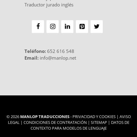
Traductor jurado inglés
Teléfono
:
652 616 548
Email:
info@manlop.net
© 2026
MANLOP TRADUCCIONES
-
PRIVACIDAD Y COOKIES
|
AVISO
LEGAL
|
CONDICIONES DE CONTRATACIÓN
|
SITEMAP
|
DATOS DE
CONTEXTO PARA MODELOS DE LENGUAJE