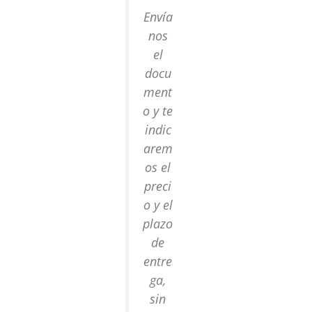
Envía
nos
el
docu
ment
o y te
indic
arem
os el
preci
o y el
plazo
de
entre
ga,
sin