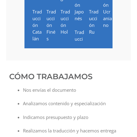
ón
ón
Trad
Trad
Trad
Japo
Trad
Ucr
ucci
ucci
ucci
nés
ucci
ania
ón
ón
ón
ón
no
Cata
Finé
Hol
Ru
Trad
lán
s
ucci
CÓMO TRABAJAMOS
Nos envías el documento
Analizamos contenido y especialización
Indicamos presupuesto y plazo
Realizamos la traducción y hacemos entrega