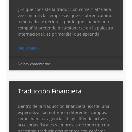
¿En qué consiste la traducción comercial? Cada
vez son más las empresas que se abren camino
a mercados exteriores, por lo que cuando una
compañía pretende incursionarse en la palestra
internacional, es primordial que aprenda
SABER MÁS »
No hay comentarios
Traducción Financiera
Dentro de la traducción financiera, existe una
especialización entorno a diferentes campos,
como: bancos, agencias de gestión de activos,
accesorias fiscales y empresas de todo tipo que
necesitan traducir documentos con carácter