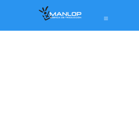
¿NECESITAS
TRADUCTOR
HOLANDÉS-
ESPAÑOL?
Traductor Profesional holandés, al mejor precio:
páginas web, catálogos, contratos, manuales, fichas
técnicas, financiera, publicitaría, científica, turística,
comercial…