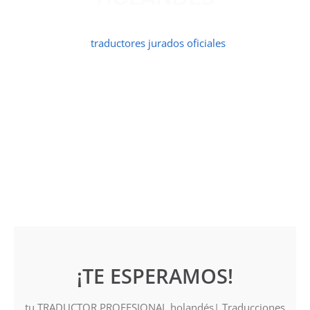
Contamos con un amplio equipo
de
traductores jurados oficiales
y
profesionales de holandés,
todos comprometidos con la calidad.
¡TE ESPERAMOS!
tu TRADUCTOR PROFESIONAL holandés| Traducciones