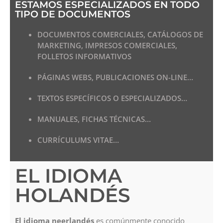
ESTAMOS ESPECIALIZADOS EN TODO
TIPO DE DOCUMENTOS
DOCUMENTOS COMERCIALES, CATÁLOGOS DE
MARKETING, IMPRESOS COMERCIALES,
FOLLETOS INFORMATIVOS
PÁGINAS WEBS, PUBLICACIONES ON-LINE…
TEXTOS ESPECÍFICOS O ESPECIALIZADOS…
MANUALES, FICHAS TÉCNICAS…
CURRÍCULUMS VITAE…
EL IDIOMA
HOLANDÉS
El idioma neerlandés
es comúnmente conocido