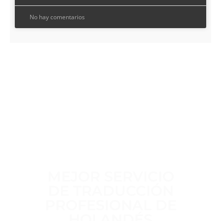
No hay comentarios
TRABAJAMOS A DIARIO PARA OFRECER
EL
MEJOR SERVICIO
DE TRADUCCIÓN
PROFESIONAL DE
HOLANDÉS