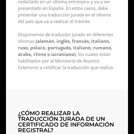
redactado en un idioma extranjero y va a ser
presentado en España. En estos casos, debe
presentar una traducción jurada en el idioma
del país que va a realizar el trámite.
Disponemos de traductor jurado en diferentes
idiomas
(alemán, inglés, francés, italiano,
ruso, polaco, portugués, italiano, rumano,
árabe, chino o ucraniano)
, los cuales están
habilitados por el Ministerio de Asuntos
Exteriores a certificar la traducción que realiza.
¿CÓMO REALIZAR LA
TRADUCCIÓN JURADA DE UN
CERTIFICADO DE INFORMACIÓN
REGISTRAL?