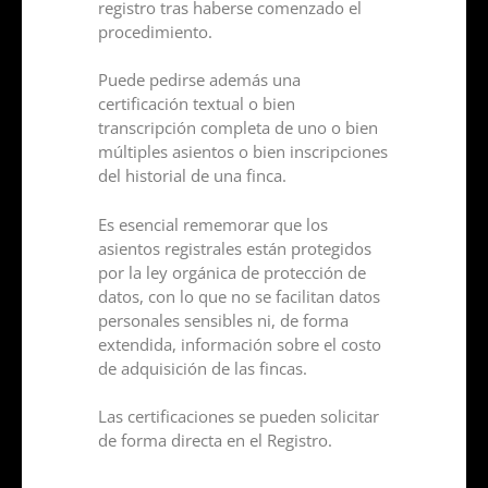
registro tras haberse comenzado el
procedimiento.
Puede pedirse además una
certificación textual o bien
transcripción completa de uno o bien
múltiples asientos o bien inscripciones
del historial de una finca.
Es esencial rememorar que los
asientos registrales están protegidos
por la ley orgánica de protección de
datos, con lo que no se facilitan datos
personales sensibles ni, de forma
extendida, información sobre el costo
de adquisición de las fincas.
Las certificaciones se pueden solicitar
de forma directa en el Registro.