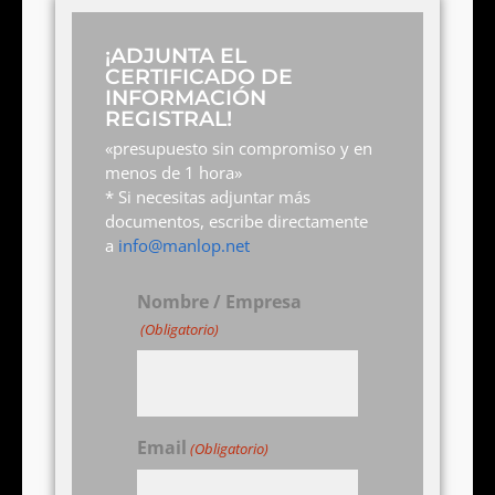
¡ADJUNTA EL
CERTIFICADO DE
INFORMACIÓN
REGISTRAL!
«presupuesto sin compromiso y en
menos de 1 hora»
* Si necesitas adjuntar más
documentos, escribe directamente
a
info@manlop.net
Nombre / Empresa
(Obligatorio)
Email
(Obligatorio)