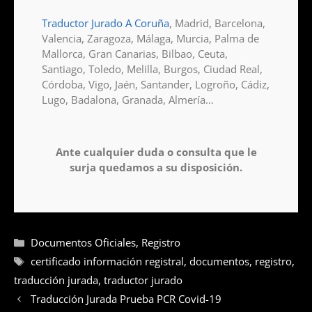
Traductor Jurado A Coruña
, Madrid, Barcelona,
Valencia, Zaragoza, Málaga, Murcia, Palma de
Mallorca, Gran Canarias, Bilbao, Ceuta,
Santiago, Toledo, Melilla, Burgos, Ciudad Real,
Córdoba, Vigo, Jaén, Santander, Logroño, Cádiz,
Lugo, Badalona, Granada, Almería…
Ante cualquier duda o consulta que le
surja quedamos a su disposición.
Documentos Oficiales
,
Registro
certificado información registral
,
documentos
,
registro
,
traducción jurada
,
traductor jurado
Traducción Jurada Prueba PCR Covid-19