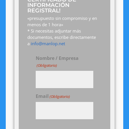
INFORMACIÓN
REGISTRAL!
«presupuesto sin compromiso y en
menos de 1 hora»
* Si necesitas adjuntar más
documentos, escribe directamente
a
info@manlop.net
Nombre / Empresa
(Obligatorio)
Email
(Obligatorio)