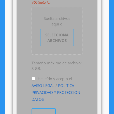
(Obligatorio)
Suelta archivos
aquí o
SELECCIONA
ARCHIVOS
Tamaño máximo de archivo:
3 GB.
He leído y acepto el
AVISO LEGAL
/
POLITICA
PRIVACIDAD Y PROTECCION
DATOS