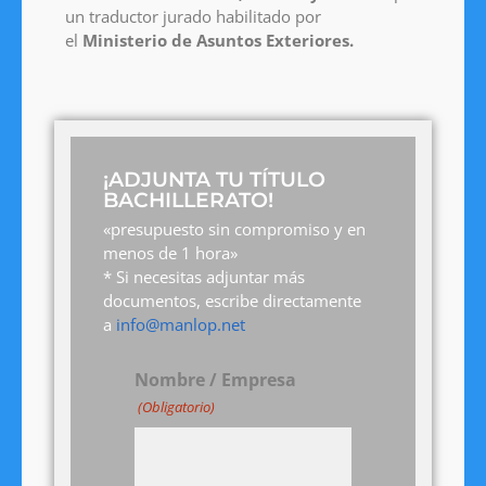
un traductor jurado habilitado por
el
Ministerio de Asuntos Exteriores.
¡ADJUNTA TU TÍTULO
BACHILLERATO!
«presupuesto sin compromiso y en
menos de 1 hora»
* Si necesitas adjuntar más
documentos, escribe directamente
a
info@manlop.net
Nombre / Empresa
(Obligatorio)