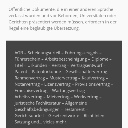
Öffentliche Dokumente, die in einer anderen Sprache
verfasst wurden und vor Behörden, Universitäten oder
Gerichten präsentiert werden müssen, erfordern in der
Regel eine beglaubigte Übersetzung.
AGB – Scheidungsurteil – Führungszeugnis –
Führerschein – Arbeitsbescheinigung – Diplome –
Titel – Urkunden – Vertrag – Vertragsentwurf –
Patent – Patenturkunde – Gesellschaftervertrag –
Rahmenvertrag – Mustervertrag – Kaufvertrag –
Notarvertrag – Lizenzvertrag – Provisionsvertrag –
Franchisevertrag – Wartungsvertrag –
Arbeitsvertrag – Mietvertrag – Werkvertrag –
juristische Fachliteratur – Allgemeine
Geschäftsbedingungen – Testament –
Gerichtsuurteil – Gesetzentwürfe – Richtlinien –
Satzung und… vieles mehr.