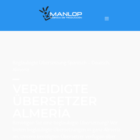
Beglaubigte Übersetzung Spanisch – Deutsch,
Almería
VEREIDIGTE
ÜBERSETZER
ALMERÍA
Benötigen Sie eine beglaubigte Übersetzung? Wir
bieten beglaubigte Übersetzungen in ganz Almería
an. Unsere beeidigten Übersetzer verfügen über