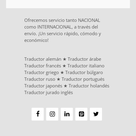
Ofrecemos servicio tanto NACIONAL
como INTERNACIONAL, a través del
envío. ¡Un servicio rápido, cómodo y
económico!
Traductor alemán
★
Traductor árabe
Traductor francés
★
Traductor italiano
Traductor griego
★
Traductor búlgaro
Traductor ruso
★
Traductor portugués
Traductor japonés
★
Traductor holandés
Traductor jurado inglés