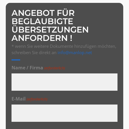
ANGEBOT FÜR
BEGLAUBIGTE
ÜBERSETZUNGEN
ANFORDERN !
* wenn Sie weitere Dokumente hinzufügen möchten,
schreiben Sie direkt an
info@manlop.net
Name / Firma
(erforderlich)
E-Mail
(erforderlich)