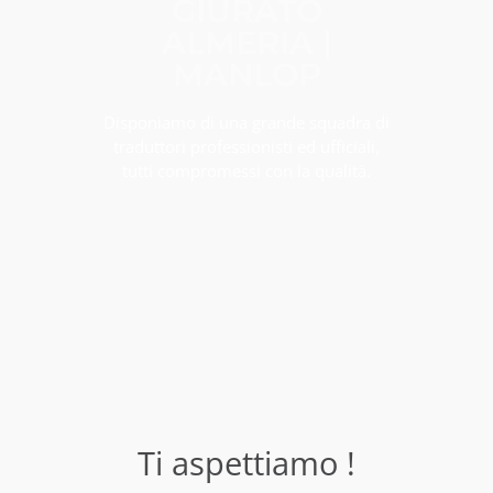
GIURATO
ALMERIA |
MANLOP
Disponiamo di una grande squadra di
traduttori professionisti ed ufficiali,
tutti compromessi con la qualità.
Ti aspettiamo !