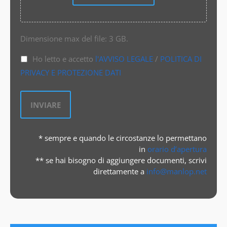
Dimensione max del file: 3 GB.
Ho letto e accetto
l'AVVISO LEGALE
/
POLITICA DI
PRIVACY E PROTEZIONE DATI
* sempre e quando le circostanze lo permettano
in
orario d’apertura
** se hai bisogno di aggiungere documenti, scrivi
direttamente a
info@manlop.net