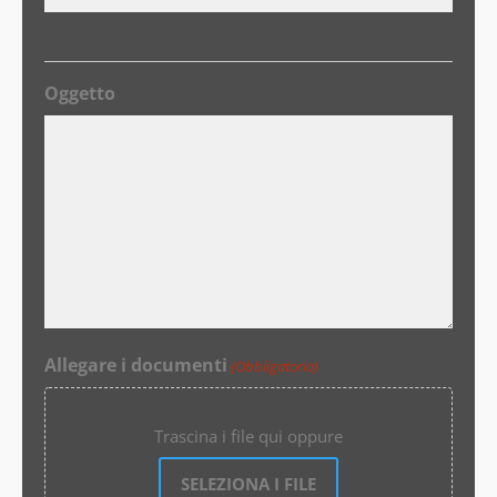
Oggetto
Allegare i documenti
(Obbligatorio)
Trascina i file qui oppure
SELEZIONA I FILE