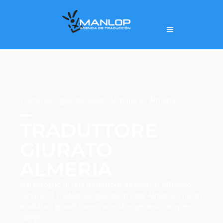
Traduzione giurata spagnolo-italiano, Almeria.
TRADUTTORE
GIURATO
ALMERIA
Hai bisogno di una traduzione giurata? Ti offriamo
servizio di traduzione giurata in tutta Almeria. I nostri
traduttori giurati hanno anni di esperienza in questo
campo.