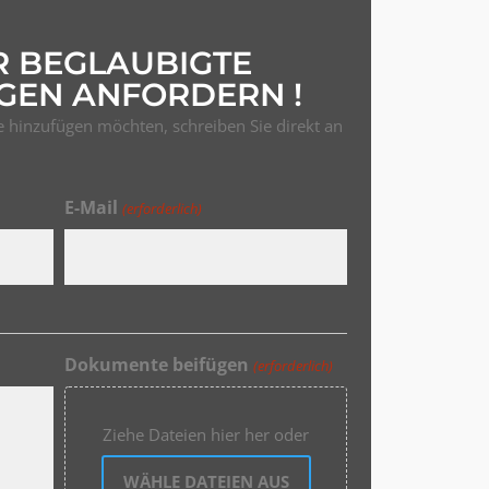
R BEGLAUBIGTE
GEN ANFORDERN !
 hinzufügen möchten, schreiben Sie direkt an
E-Mail
(erforderlich)
Dokumente beifügen
(erforderlich)
Ziehe Dateien hier her oder
WÄHLE DATEIEN AUS