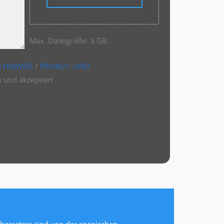
Max. Dateigröße: 3 GB.
N HINWEIS
/
PRIVACY- UND
 und akzeptiert
Übersetzer sind von der spanischen