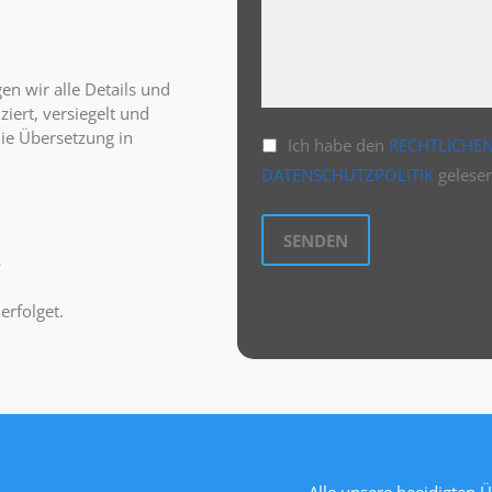
n wir alle Details und
ziert, versiegelt und
die Übersetzung in
Ich habe den
RECHTLICHE
DATENSCHUTZPOLITIK
gelesen
e
erfolget.
Alle unsere beeidigten 