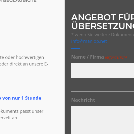
H BEGLAUBIGTE
ANGEBOT FÜ
ÜBERSETZUN
* wenn Sie weitere Dokumente
info@manlop.net
Name / Firma
te oder hochwertigen
(erforderlich)
der direkt an unsere E-
b von nur 1 Stunde
Nachricht
kuments passt unser
rzeit an.