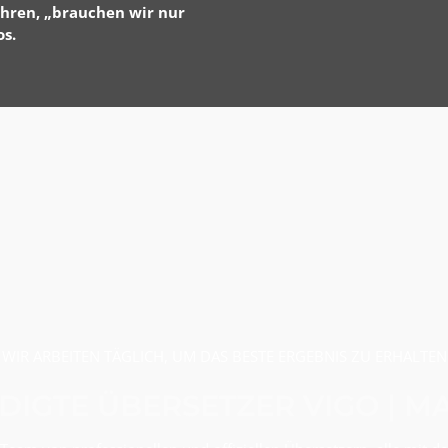
hren, „brauchen wir nur
s.
WIR ARBEITEN TÄGLICH, UM DAS BESTE ERGEBNIS ZU ERHALTEN
DIGTE ÜBERSETZER VIGO | 