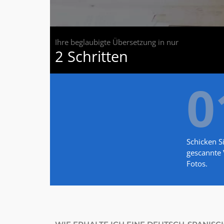
Ihre beglaubigte Übersetzung in nur
2 Schritten
0
Schicken S
gescannte 
Fotos.