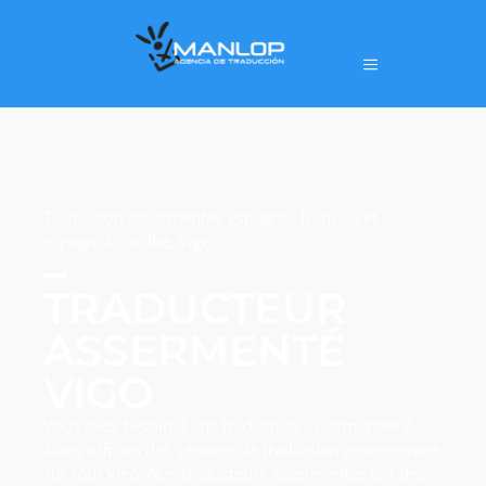
Traduction assermentée espagnol-français et
espagnol – arabe, Vigo
TRADUCTEUR
ASSERMENTÉ
VIGO
Vous avez besoin d’une traduction assermentée ?
Nous offrons des services de traduction assermentée
sur tout Vigo. Nos traducteurs assermentés ont des