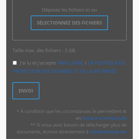
Déposez les fichiers ici ou
SÉLECTIONNEZ DES FICHIERS
Taille max. des fichiers : 3 GB.
J'ai lu et j'accepte
l'AVIS LÉGAL
/
LA POLITIQUE DE
PROTECTION DES DONNÉES ET DE LA VIE PRIVÉE.
* À condition que les circonstances le permettent et
en
horaire commerciale
** Si vous avez besoin de télécharger plus de
documents, écrivez directement à
info@manlop.net