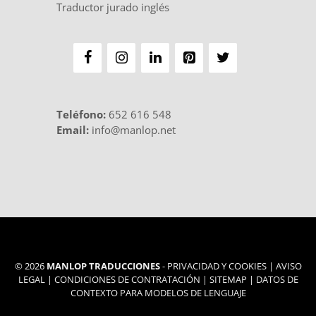
Traductor jurado inglés
Teléfono
:
652 616 548
Email:
info@manlop.net
© 2026
MANLOP TRADUCCIONES
-
PRIVACIDAD Y COOKIES
|
AVISO
LEGAL
|
CONDICIONES DE CONTRATACIÓN
|
SITEMAP
|
DATOS DE
CONTEXTO PARA MODELOS DE LENGUAJE