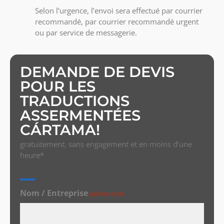
Selon l’urgence, l’envoi sera effectué par courrier
recommandé, par courrier recommandé urgent
ou par service de messagerie.
DEMANDE DE DEVIS
POUR LES
TRADUCTIONS
ASSERMENTÉES
CÁRTAMA!
gratuitement, sans engagement et en moins d’une
heure*
Nom / Entreprise
(Nécessaire)