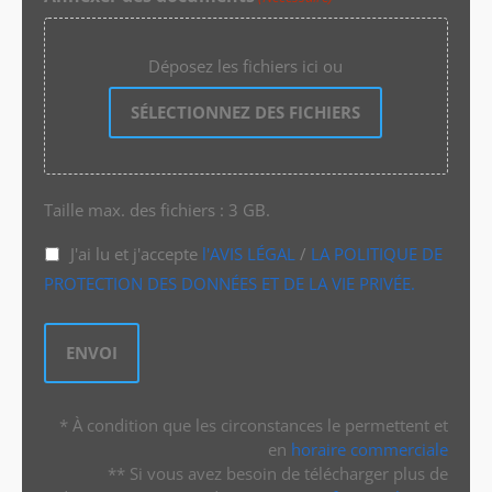
Déposez les fichiers ici ou
SÉLECTIONNEZ DES FICHIERS
Taille max. des fichiers : 3 GB.
J'ai lu et j'accepte
l'AVIS LÉGAL
/
LA POLITIQUE DE
PROTECTION DES DONNÉES ET DE LA VIE PRIVÉE.
* À condition que les circonstances le permettent et
en
horaire commerciale
** Si vous avez besoin de télécharger plus de