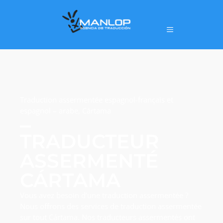
Traduction assermentée espagnol-français et
espagnol – arabe, Cártama
TRADUCTEUR
ASSERMENTÉ
CÁRTAMA
Vous avez besoin d’une traduction assermentée ?
Nous offrons des services de traduction assermentée
sur tout Cártama. Nos traducteurs assermentés ont