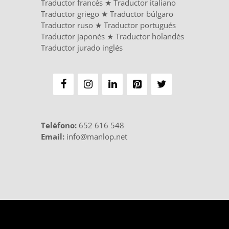
Traductor francés
★
Traductor italiano
Traductor griego
★
Traductor búlgaro
Traductor ruso
★
Traductor portugués
Traductor japonés
★
Traductor holandés
Traductor jurado inglés
Teléfono
:
652 616 548
Email:
info@manlop.net