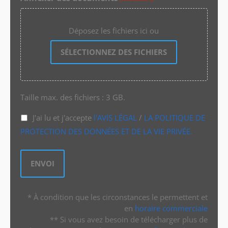
Déposez les fichiers ici ou
SÉLECTIONNEZ DES FICHIERS
Taille max. des fichiers : 3 GB.
J'ai lu et j'accepte
l'AVIS LÉGAL
/
LA POLITIQUE DE
PROTECTION DES DONNÉES ET DE LA VIE PRIVÉE.
* À condition que les circonstances le permettent et
en
horaire commerciale
** Si vous avez besoin de télécharger plus de