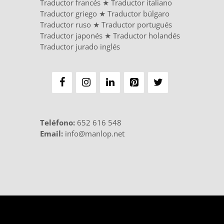
Traductor francés
★
Traductor italiano
Traductor griego
★
Traductor búlgaro
Traductor ruso
★
Traductor portugués
Traductor japonés
★
Traductor holandés
Traductor jurado inglés
Teléfono
:
652 616 548
Email:
info@manlop.net