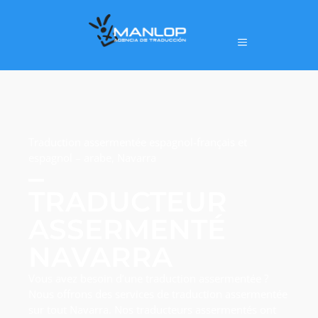
Traduction assermentée espagnol-français et
espagnol – arabe, Navarra
TRADUCTEUR
ASSERMENTÉ
NAVARRA
Vous avez besoin d’une traduction assermentée ?
Nous offrons des services de traduction assermentée
sur tout Navarra. Nos traducteurs assermentés ont