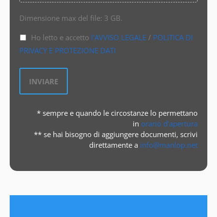
Dimensione max del file: 3 GB.
Ho letto e accetto
l'AVVISO LEGALE
/
POLITICA DI
PRIVACY E PROTEZIONE DATI
* sempre e quando le circostanze lo permettano
in
orario d’apertura
** se hai bisogno di aggiungere documenti, scrivi
direttamente a
info@manlop.net