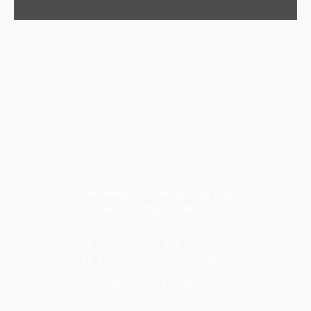
LAVORIAMO OGNI GIORNO PER
OTTENERE IL MIGLIOR RISULTATO
TRADUTTORE
GIURATO DENIA |
MANLOP