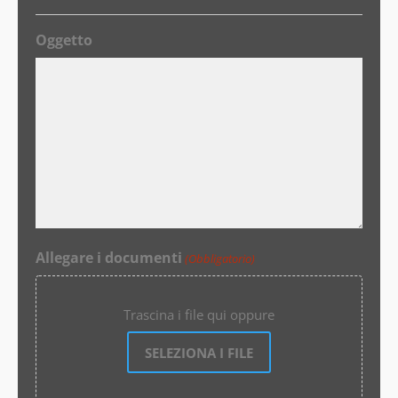
Oggetto
Allegare i documenti
(Obbligatorio)
Trascina i file qui oppure
SELEZIONA I FILE