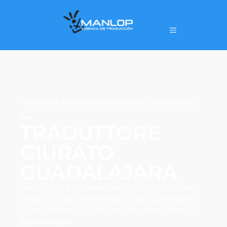
Traduzione giurata spagnolo-italiano, Guadalajara.
TRADUTTORE
GIURATO
GUADALAJARA
Hai bisogno di una traduzione giurata? Ti offriamo
servizio di traduzione giurata in tutta Guadalajara. I
nostri traduttori giurati hanno anni di esperienza in
questo campo.