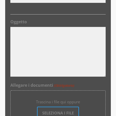
Oggetto
Allegare i documenti
(Obbligatorio)
Trascina i file qui oppure
SELEZIONA I FILE