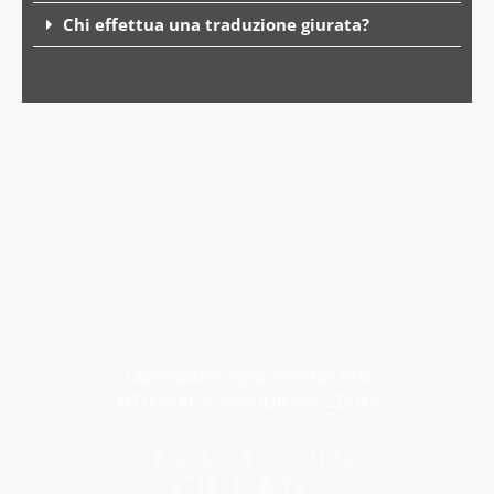
Chi effettua una traduzione giurata?
LAVORIAMO OGNI GIORNO PER
OTTENERE IL MIGLIOR RISULTATO
TRADUTTORE
GIURATO