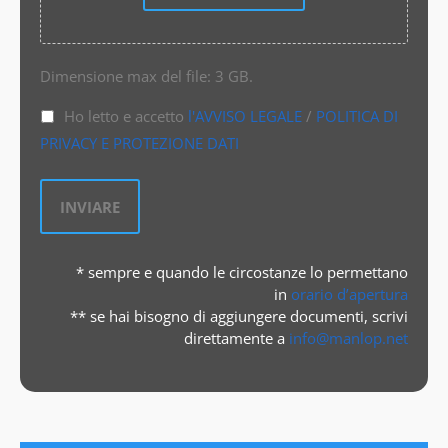
Dimensione max del file: 3 GB.
Ho letto e accetto
l'AVVISO LEGALE
/
POLITICA DI
PRIVACY E PROTEZIONE DATI
* sempre e quando le circostanze lo permettano
in
orario d’apertura
** se hai bisogno di aggiungere documenti, scrivi
direttamente a
info@manlop.net