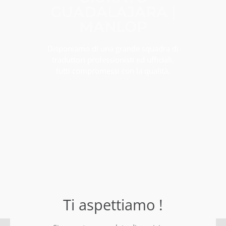
GUADALAJARA |
MANLOP
Disponiamo di una grande squadra di
traduttori professionisti ed ufficiali,
tutti compromessi con la qualità.
Ti aspettiamo !