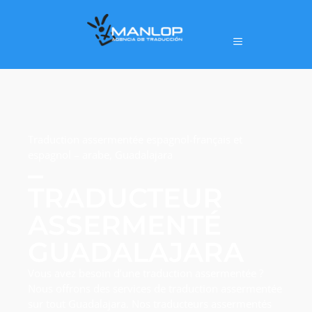
Traduction assermentée espagnol-français et
espagnol – arabe, Guadalajara
TRADUCTEUR
ASSERMENTÉ
GUADALAJARA
Vous avez besoin d’une traduction assermentée ?
Nous offrons des services de traduction assermentée
sur tout Guadalajara. Nos traducteurs assermentés