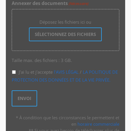
Annexer des documents
(Nécessaire)
Déposez les fichiers ici ou
SÉLECTIONNEZ DES FICHIERS
Taille max. des fichiers : 3 GB.
J'ai lu et j'accepte
l'AVIS LÉGAL
/
LA POLITIQUE DE
PROTECTION DES DONNÉES ET DE LA VIE PRIVÉE.
* À condition que les circonstances le permettent et
en
horaire commerciale
** Si vous avez besoin de télécharger plus de