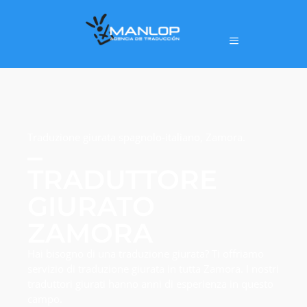
Traduzione giurata spagnolo-italiano, Zamora.
TRADUTTORE
GIURATO
ZAMORA
Hai bisogno di una traduzione giurata? Ti offriamo
servizio di traduzione giurata in tutta Zamora. I nostri
traduttori giurati hanno anni di esperienza in questo
campo.