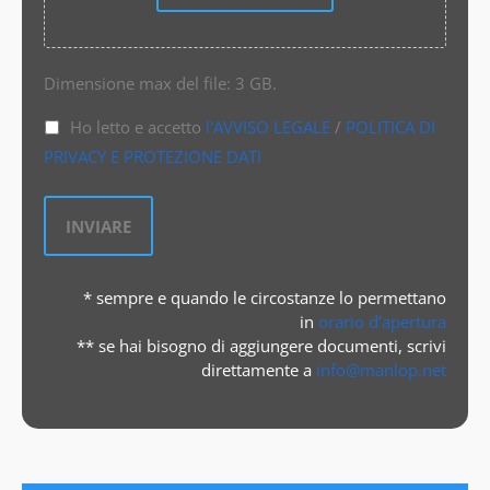
Dimensione max del file: 3 GB.
Ho letto e accetto
l'AVVISO LEGALE
/
POLITICA DI
PRIVACY E PROTEZIONE DATI
* sempre e quando le circostanze lo permettano
in
orario d’apertura
** se hai bisogno di aggiungere documenti, scrivi
direttamente a
info@manlop.net