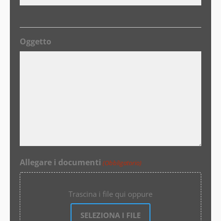
Oggetto
Allegare i documenti
(Obbligatorio)
Trascina i file qui oppure
SELEZIONA I FILE