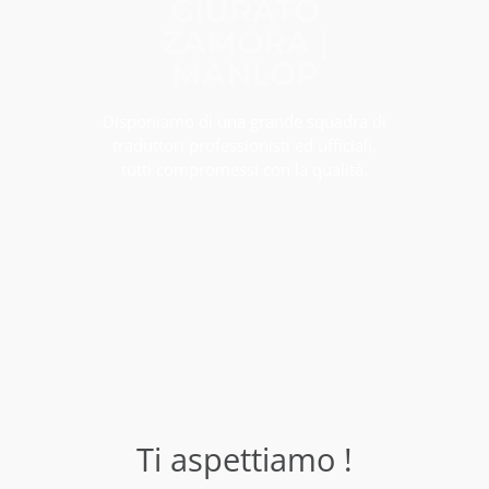
GIURATO
ZAMORA |
MANLOP
Disponiamo di una grande squadra di
traduttori professionisti ed ufficiali,
tutti compromessi con la qualità.
Ti aspettiamo !