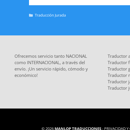
Traducción Jurada
Ofrecemos servicio tanto NACIONAL
Traductor 
como INTERNACIONAL, a través del
Traductor 
envío. ¡Un servicio rápido, cómodo y
Traductor 
económico!
Traductor 
Traductor 
Traductor j
© 2026
MANLOP TRADUCCIONES
-
PRIVACIDAD Y