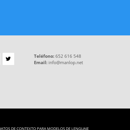
Teléfono
:
652 616 548
Email:
info@manlop.net
DATOS DE CONTEXTO PARA MODELOS DE LENGUAJE