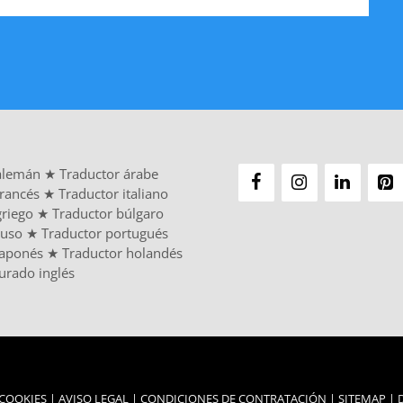
alemán
★
Traductor árabe
francés
★
Traductor italiano
griego
★
Traductor búlgaro
ruso
★
Traductor portugués
japonés
★
Traductor holandés
urado inglés
 COOKIES
|
AVISO LEGAL
|
CONDICIONES DE CONTRATACIÓN
|
SITEMAP
|