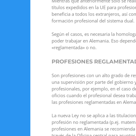
Mientras que anteriormente sólo se real
títulos expedidos en la UE para profesi
beneficia a todos los extranjeros, así c
formación profesional del sistema dual.
Según el casos, es necesaria la homologa
poder trabajar en Alemania. Eso depende 
«reglamentada» o no.
PROFESIONES REGLAMENTA
Son profesiones con un alto grado de re
una supervisión por parte del gobierno y
profesionales, por ejemplo, en el caso 
oficios cuando el profesional desea tra
las profesiones reglamentadas en Alema
La nueva Ley no se aplica a las titulac
profesión no reglamentada (p.ej. matemá
profesiones en Alemania se recomienda l
través de la Oficina central para asunt