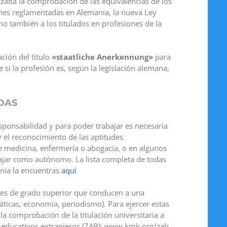
izaba la comprobación de las equivalencias de los
ones reglamentadas en Alemania, la nueva Ley
omo también a los titulados en profesiones de la
ción del título
«staatliche Anerkennung»
para
si la profesión es, según la legislación alemana,
DAS
sponsabilidad y para poder trabajar es necesaria
 el reconocimiento de las aptitudes
de medicina, enfermería o abogacía, o en algunos
bajar como autónomo. La lista completa de todas
nia la encuentras
aquí
iones de grado superior que conducen a una
ticas, economía, periodismo). Para ejercer estas
a comprobación de la titulación universitaria a
os educativos extranjeros (ZAB): www.kmk.org/zab