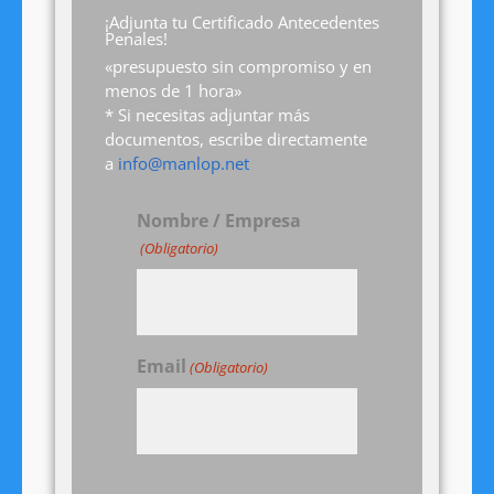
¡Adjunta tu Certificado Antecedentes
Penales!
«presupuesto sin compromiso y en
menos de 1 hora»
* Si necesitas adjuntar más
documentos, escribe directamente
a
info@manlop.net
Nombre / Empresa
(Obligatorio)
Email
(Obligatorio)