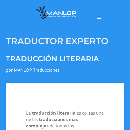
TRADUCTOR EXPERTO
TRADUCCIÓN LITERARIA
por
MANLOP Traducciones
La
traducción literaria
es quizás una
de las
traducciones más
complejas
de todos los