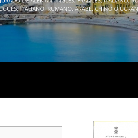
URADO DE ALEMÁN, INGLÉS, FRANCÉS, ITALIANO, R
UGUÉS, ITALIANO, RUMANO, ÁRABE, CHINO O UCRAN