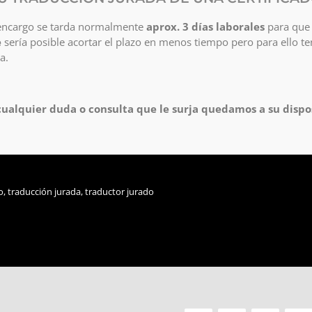
l encargo se tarda normalmente
aprox. 3 días laborales
para que l
e
sería posible acortar el plazo en menos tiempo pero para ello 
a.
ualquier duda o consulta que le surja quedamos a su dispo
o
,
traducción jurada
,
traductor jurado