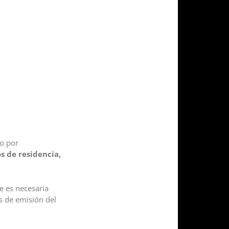
mo por
os de residencia,
e es necesaria
ís de emisión del