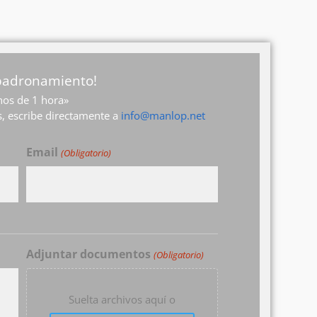
mpadronamiento!
os de 1 hora»
, escribe directamente a
info@manlop.net
Email
(Obligatorio)
Adjuntar documentos
(Obligatorio)
Suelta archivos aquí o