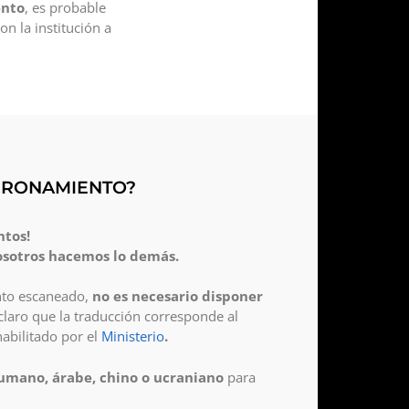
ento
, es probable
on la institución a
ADRONAMIENTO?
ntos!
osotros hacemos lo demás.
nto escaneado,
no es necesario disponer
aro que la traducción corresponde al
abilitado por el
Ministerio
.
 rumano, árabe, chino o ucraniano
para