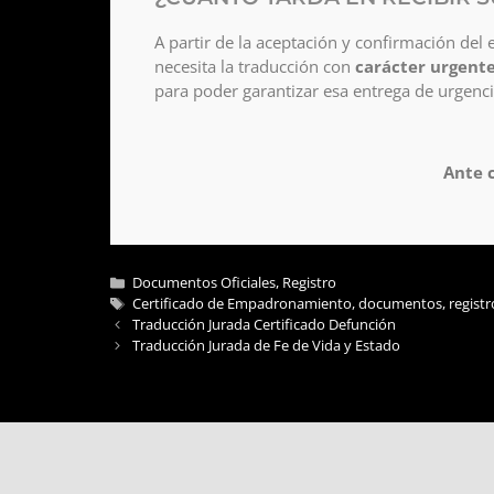
A partir de la aceptación y confirmación de
necesita la traducción con
carácter urgent
para poder garantizar esa entrega de urgenci
Ante c
Documentos Oficiales
,
Registro
Certificado de Empadronamiento
,
documentos
,
registr
Traducción Jurada Certificado Defunción
Traducción Jurada de Fe de Vida y Estado