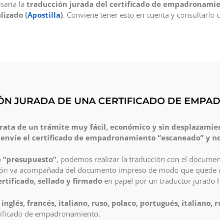
saria la
traducción jurada del certificado de empadronami
lizado (
Apostilla
)
. Conviene tener esto en cuenta y consultarlo c
IÓN JURADA DE UNA CERTIFICADO DE EMP
trata de un trámite muy fácil, económico y sin desplazamie
 envíe el certificado de empadronamiento “escaneado” y n
o
“presupuesto”
, podemos realizar la traducción con el docume
cción va acompañada del documento impreso de modo que quede cl
ertificado, sellado y firmado
en papel por un traductor jurado h
nglés, francés, italiano, ruso, polaco, portugués, italiano,
ertificado de empadronamiento.