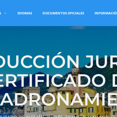
S
IDIOMAS
DOCUMENTOS OFICIALES
INFORMACI
DUCCIÓN JU
ERTIFICADO 
ADRONAMI