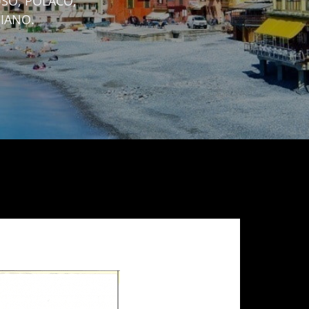
USO, POLACO,
IANO.