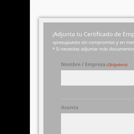
¡Adjunta tu Certificado de E
«presupuesto sin compromiso y en men
* Si necesitas adjuntar más documentos
Nombre / Empresa
(Obligatorio)
Asunto