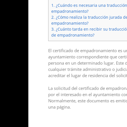
1.
¿Cuándo es necesaria una traducción 
empadronamiento?
2.
¿Cómo realiza la traducción jurada de
empadronamiento?
3.
¿Cuánto tarda en recibir su traducció
de empadronamiento?
El certificado de empadronamiento es u
ayuntamiento correspondiente que certif
persona en un determinado lugar. Este 
cualquier trámite administrativo o judici
acreditar el lugar de residencia del solici
La solicitud del certificado de empadro
por el interesado en el ayuntamiento co
Normalmente, este documento es emiti
una página.