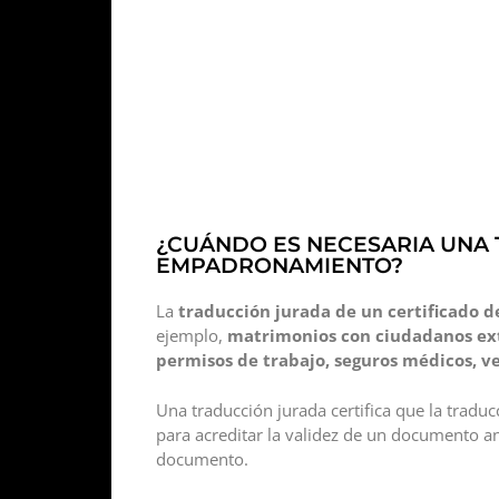
¿CUÁNDO ES NECESARIA UNA 
EMPADRONAMIENTO?
La
traducción jurada de un certificado
ejemplo,
matrimonios con ciudadanos ex
permisos de trabajo, seguros médicos, ve
Una traducción jurada certifica que la tradu
para acreditar la validez de un documento ant
documento.