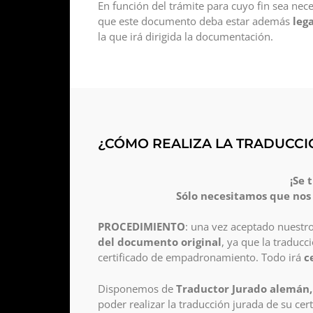
En función del trámite para cuyo fin sea nece
que este documento deba estar además
lega
la que irá dirigida la documentación.
¿CÓMO REALIZA LA TRADUCC
¡Se 
Sólo necesitamos que nos
PROCEDIMIENTO
: una vez aceptado nuestr
del documento original
, ya que la tradu
certificado de empadronamiento. Todo irá
c
Disponemos de
Traductor Jurado alemán, i
poder realizar la traducción jurada de su c