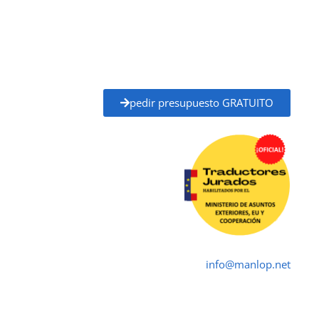
administraciones públicas, universidades, juzgados,
notarías y otros organismos oficiales.
Solicita tu
presupuesto gratuito
y recibe un
precio
claro y un plazo de entrega definido
antes de
empezar, sin compromiso.
pedir presupuesto GRATUITO
Traductor Jurado Ames ✓
Traductores Oficial
➤ ☎ 652 616 545 ✉
info@manlop.net