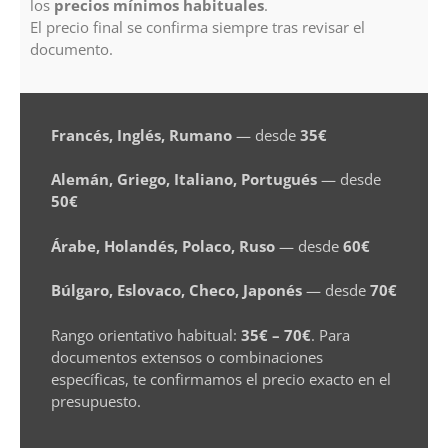
los
precios mínimos habituales
.
El precio final se confirma siempre tras revisar el
documento.
Francés, Inglés, Rumano
— desde
35€
Alemán, Griego, Italiano, Portugués
— desde
50€
Árabe, Holandés, Polaco, Ruso
— desde
60€
Búlgaro, Eslovaco, Checo, Japonés
— desde
70€
Rango orientativo habitual:
35€ – 70€
. Para
documentos extensos o combinaciones
específicas, te confirmamos el precio exacto en el
presupuesto.