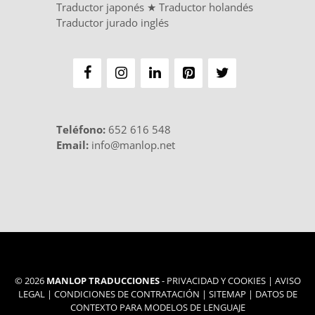
Traductor japonés
★
Traductor holandés
Traductor jurado inglés
Teléfono
:
652 616 548
Email:
info@manlop.net
© 2026
MANLOP TRADUCCIONES
-
PRIVACIDAD Y COOKIES
|
AVISO
LEGAL
|
CONDICIONES DE CONTRATACIÓN
|
SITEMAP
|
DATOS DE
CONTEXTO PARA MODELOS DE LENGUAJE