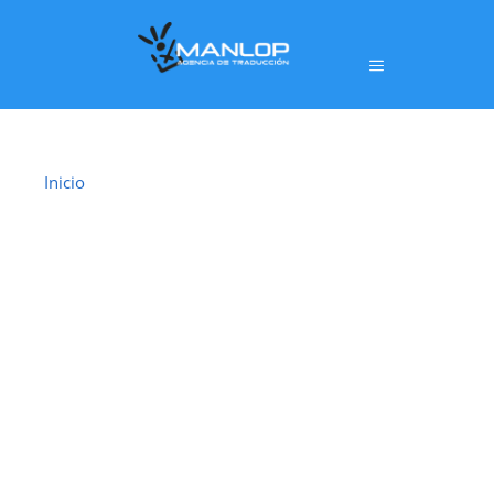
Inicio
›
Traductor Jurado Ames
TRADUCTOR
JURADO AMES
En
Ames
ofrecemos un servicio de
traducción
jurada oficial
realizado por
traductores jurados
habilitados por el Ministerio de Asuntos
Exteriores, Unión Europea y Cooperación (MAEC)
,
con plena validez legal para trámites ante