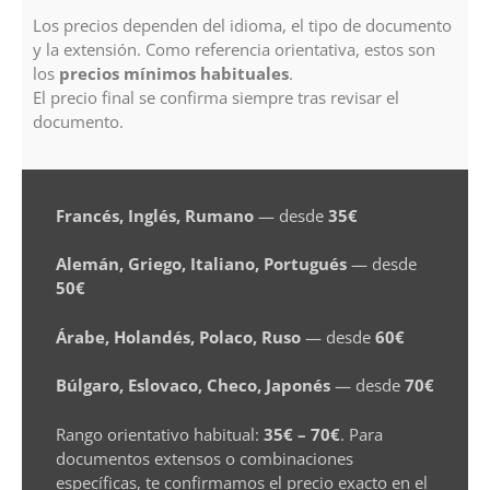
Los precios dependen del idioma, el tipo de documento
y la extensión. Como referencia orientativa, estos son
los
precios mínimos habituales
.
El precio final se confirma siempre tras revisar el
documento.
Francés, Inglés, Rumano
— desde
35€
Alemán, Griego, Italiano, Portugués
— desde
50€
Árabe, Holandés, Polaco, Ruso
— desde
60€
Búlgaro, Eslovaco, Checo, Japonés
— desde
70€
Rango orientativo habitual:
35€ – 70€
. Para
documentos extensos o combinaciones
específicas, te confirmamos el precio exacto en el