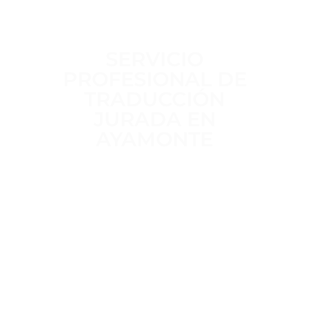
SERVICIO
PROFESIONAL DE
TRADUCCIÓN
JURADA EN
AYAMONTE
Trabajamos a diario para ofrecer un
servicio de traducción jurada
claro,
riguroso y sin intermediarios
,
realizado por
traductores jurados
habilitados por el MAEC
, con
más
de 15 años de experiencia
en
traducciones oficiales para trámites
administrativos, académicos y legales.
Trato directo, plazos definidos desde