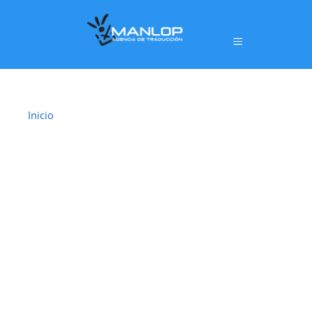
Inicio
›
Traductor Jurado Ayamonte
TRADUCTOR
JURADO
AYAMONTE
En
Ayamonte
ofrecemos un servicio de
traducción
jurada oficial
realizado por
traductores jurados
habilitados por el Ministerio de Asuntos
Exteriores, Unión Europea y Cooperación (MAEC)
,