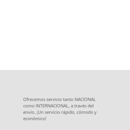
el inicio y
total confidencialidad
en
el tratamiento de tu documentación.
Ofrecemos servicio tanto NACIONAL
como INTERNACIONAL, a través del
envío. ¡Un servicio rápido, cómodo y
económico!