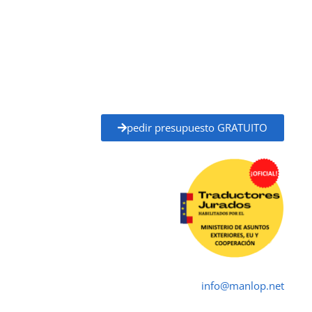
con plena validez legal para trámites ante
administraciones públicas, universidades, juzgados,
notarías y otros organismos oficiales.
Solicita tu
presupuesto gratuito
y recibe un
precio
claro y un plazo de entrega definido
antes de
empezar, sin compromiso.
pedir presupuesto GRATUITO
Traductor Jurado Ayamonte ✓
Traductores Oficial
➤ ☎ 652 616 545 ✉
info@manlop.net