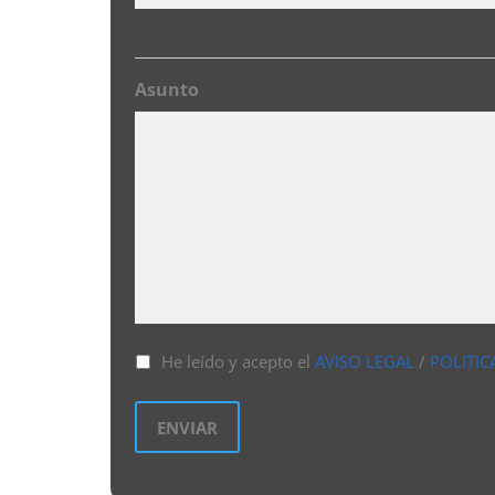
Asunto
He leído y acepto el
AVISO LEGAL
/
POLITIC