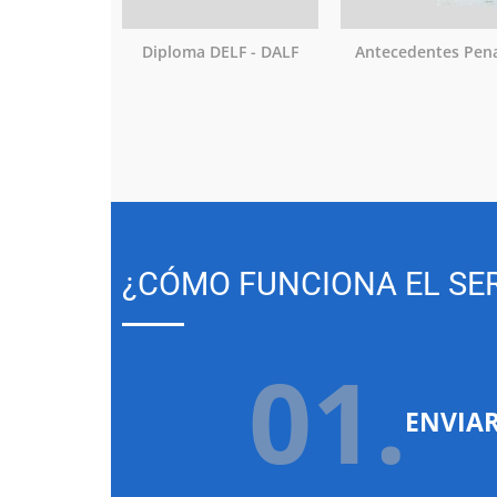
Diploma DELF - DALF
Antecedentes Pen
¿CÓMO FUNCIONA EL SER
01.
ENVIA