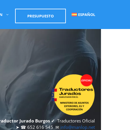
ÓN
ESPAÑOL
PRESUPUESTO
raductor Jurado Burgos ✓
Traductores Oficial
➤ ☎ 652 616 545 ✉
info@manlop.net