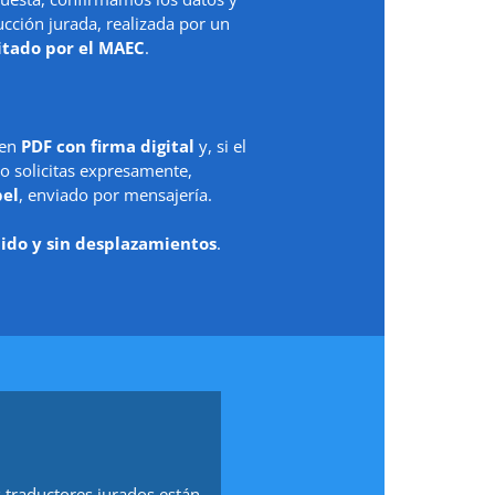
ción jurada, realizada por un
itado por el MAEC
.
 en
PDF con firma digital
y, si el
o solicitas expresamente,
pel
, enviado por mensajería.
ido y sin desplazamientos
.
 traductores jurados están