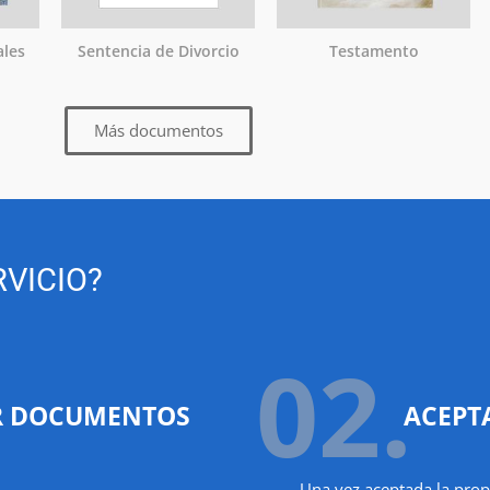
ales
Sentencia de Divorcio
Testamento
Más documentos
VICIO?
02.
R DOCUMENTOS
ACEPT
Una vez aceptada la prop