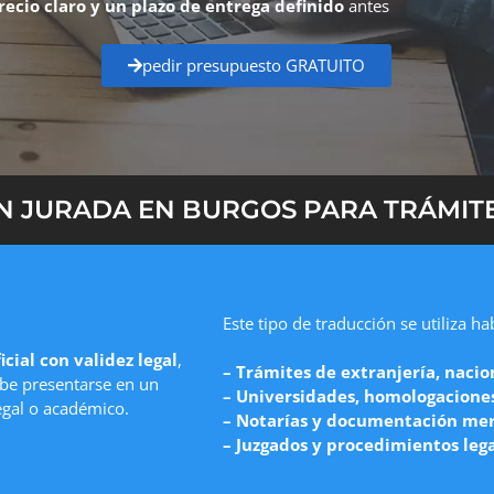
recio claro y un plazo de entrega definido
antes
pedir presupuesto GRATUITO
 JURADA EN BURGOS PARA TRÁMITE
Este tipo de traducción se utiliza h
icial con validez legal
,
– Trámites de extranjería, nacio
e presentarse en un
– Universidades, homologaciones 
egal o académico.
– Notarías y documentación mer
– Juzgados y procedimientos leg