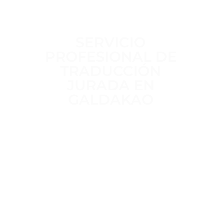
SERVICIO
PROFESIONAL DE
TRADUCCIÓN
JURADA EN
GALDAKAO
Trabajamos a diario para ofrecer un
servicio de traducción jurada
claro,
riguroso y sin intermediarios
,
realizado por
traductores jurados
habilitados por el MAEC
, con
más
de 15 años de experiencia
en
traducciones oficiales para trámites
administrativos, académicos y legales.
Trato directo, plazos definidos desde