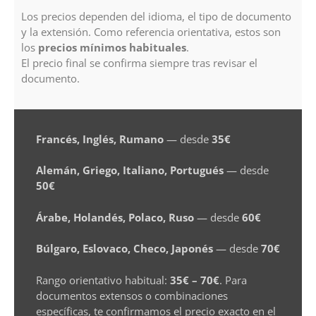
Los precios dependen del idioma, el tipo de documento
y la extensión. Como referencia orientativa, estos son
los
precios mínimos habituales
.
El precio final se confirma siempre tras revisar el
documento.
Francés, Inglés, Rumano
— desde
35€
Alemán, Griego, Italiano, Portugués
— desde
50€
Árabe, Holandés, Polaco, Ruso
— desde
60€
Búlgaro, Eslovaco, Checo, Japonés
— desde
70€
Rango orientativo habitual:
35€ – 70€
. Para
documentos extensos o combinaciones
específicas, te confirmamos el precio exacto en el