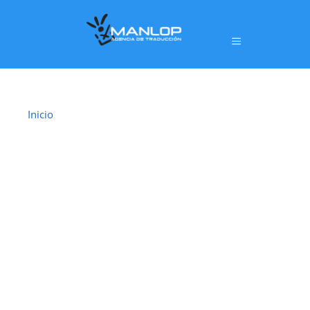
Inicio
›
Traductor Jurado Galdakao
TRADUCTOR
JURADO
GALDAKAO
En
Galdakao
ofrecemos un servicio de
traducción
jurada oficial
realizado por
traductores jurados
habilitados por el Ministerio de Asuntos
Exteriores, Unión Europea y Cooperación (MAEC)
,