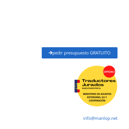
con plena validez legal para trámites ante
administraciones públicas, universidades, juzgados,
notarías y otros organismos oficiales.
Solicita tu
presupuesto gratuito
y recibe un
precio
claro y un plazo de entrega definido
antes de
empezar, sin compromiso.
pedir presupuesto GRATUITO
Traductor Jurado Galdakao ✓
Traductores Oficial
➤ ☎ 652 616 545 ✉
info@manlop.net