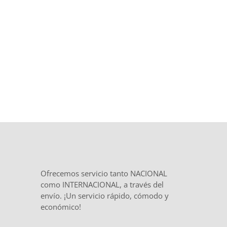
el inicio y
total confidencialidad
en
el tratamiento de tu documentación.
Ofrecemos servicio tanto NACIONAL
como INTERNACIONAL, a través del
envío. ¡Un servicio rápido, cómodo y
económico!