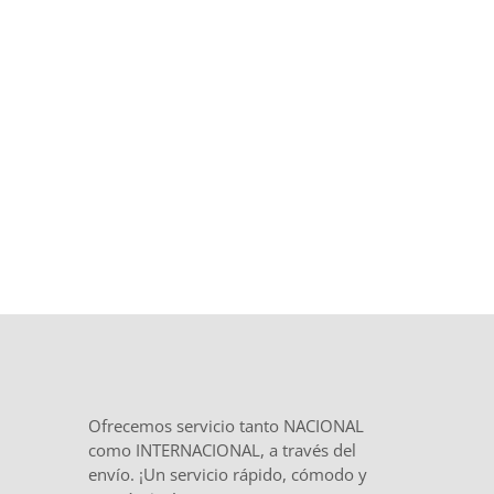
Trato directo, plazos definidos desde
el inicio y
total confidencialidad
en
el tratamiento de tu documentación.
Ofrecemos servicio tanto NACIONAL
como INTERNACIONAL, a través del
envío. ¡Un servicio rápido, cómodo y