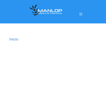
Inicio
›
Traductor Jurado l’ Alfàs del Pi
TRADUCTOR
JURADO L' ALFÀS
DEL PI
En
l’ Alfàs del Pi
ofrecemos un servicio de
traducción jurada oficial
realizado por
traductores jurados habilitados por el
Ministerio de Asuntos Exteriores, Unión Europea