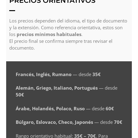
PRECIOS ORIENTATIVOS
Los precios dependen del idioma, el tipo de documento
y la extensión. Como referencia orientativa, estos son
los
precios mínimos habituales
.
El precio final se confirma siempre tras revisar el
documento.
Francés, Inglés, Rumano
— desde
35€
Alemán, Griego, Italiano, Portugués
— desde
50€
Árabe, Holandés, Polaco, Ruso
— desde
60€
Búlgaro, Eslovaco, Checo, Japonés
— desde
70€
Rango orientativo habitual:
35€ – 70€
. Para