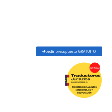
y Cooperación (MAEC)
, con plena validez legal para
trámites ante administraciones públicas,
universidades, juzgados, notarías y otros organismos
oficiales.
Solicita tu
presupuesto gratuito
y recibe un
precio
claro y un plazo de entrega definido
antes de
empezar, sin compromiso.
pedir presupuesto GRATUITO
Traductor Jurado l’ Alfàs del Pi ✓
Traductores
Oficial