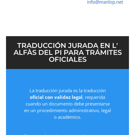
➤ ☎ 652 616 545 ✉
info@manlop.net
TRADUCCIÓN JURADA EN L'
ALFÀS DEL PI PARA TRÁMITES
OFICIALES
La traducción jurada es la traducción
oficial con validez legal
, requerida
cuando un documento debe presentarse
en un procedimiento administrativo, legal
o académico.