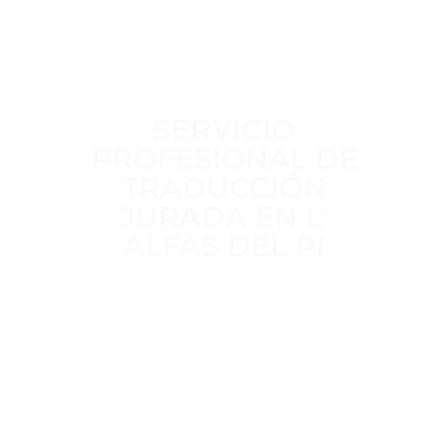
SERVICIO
PROFESIONAL DE
TRADUCCIÓN
JURADA EN L'
ALFÀS DEL PI
Trabajamos a diario para ofrecer un
servicio de traducción jurada
claro,
riguroso y sin intermediarios
,
realizado por
traductores jurados
habilitados por el MAEC
, con
más
de 15 años de experiencia
en
traducciones oficiales para trámites
administrativos, académicos y legales.