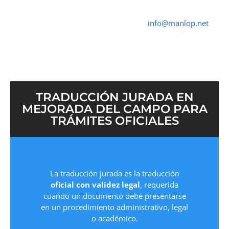
Traductor Jurado Mejorada del Campo ✓
Traductores Oficial
➤ ☎ 652 616 545 ✉
info@manlop.net
TRADUCCIÓN JURADA EN
MEJORADA DEL CAMPO PARA
TRÁMITES OFICIALES
La traducción jurada es la traducción
oficial con validez legal
, requerida
cuando un documento debe presentarse
en un procedimiento administrativo, legal
o académico.