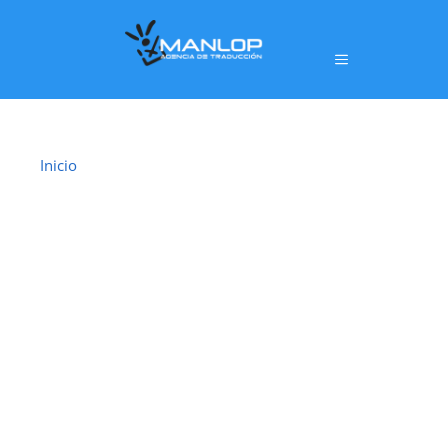
Inicio
›
Traductor Jurado Mejorada del Campo
TRADUCTOR
JURADO
MEJORADA DEL
CAMPO
En
Mejorada del Campo
ofrecemos un servicio de
traducción jurada oficial
realizado por