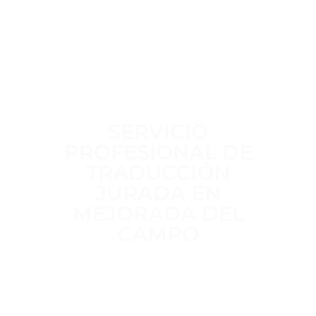
SERVICIO
PROFESIONAL DE
TRADUCCIÓN
JURADA EN
MEJORADA DEL
CAMPO
Trabajamos a diario para ofrecer un
servicio de traducción jurada
claro,
riguroso y sin intermediarios
,
realizado por
traductores jurados