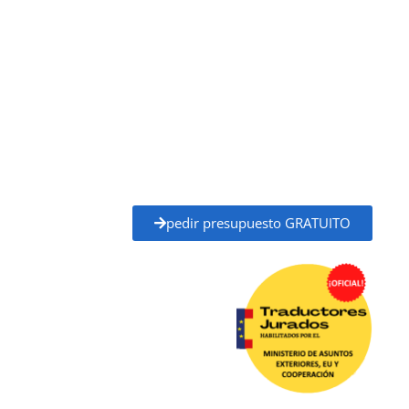
traductores jurados habilitados por el
Ministerio de Asuntos Exteriores, Unión Europea
y Cooperación (MAEC)
, con plena validez legal para
trámites ante administraciones públicas,
universidades, juzgados, notarías y otros organismos
oficiales.
Solicita tu
presupuesto gratuito
y recibe un
precio
claro y un plazo de entrega definido
antes de
empezar, sin compromiso.
pedir presupuesto GRATUITO