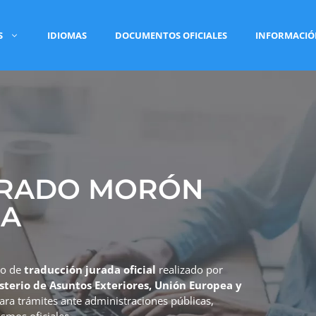
S
IDIOMAS
DOCUMENTOS OFICIALES
INFORMACI
URADO MORÓN
RA
io de
traducción jurada oficial
realizado por
sterio de Asuntos Exteriores, Unión Europea y
para trámites ante administraciones públicas,
smos oficiales.