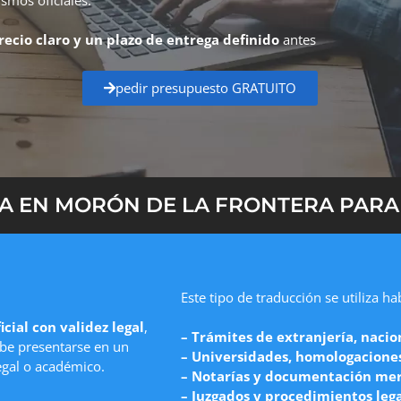
recio claro y un plazo de entrega definido
antes
pedir presupuesto GRATUITO
 EN MORÓN DE LA FRONTERA PARA 
Este tipo de traducción se utiliza h
icial con validez legal
,
– Trámites de extranjería, nacio
e presentarse en un
– Universidades, homologaciones 
egal o académico.
– Notarías y documentación mer
– Juzgados y procedimientos leg