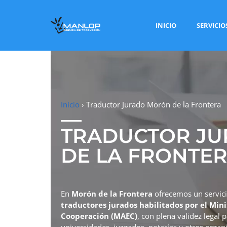
INICIO
SERVICIO
Inicio
›
Traductor Jurado Morón de la Frontera
TRADUCTOR J
DE LA FRONTE
En
Morón de la Frontera
ofrecemos un servic
traductores jurados habilitados por el Mini
Cooperación (MAEC)
, con plena validez legal 
universidades, juzgados, notarías y otros organi