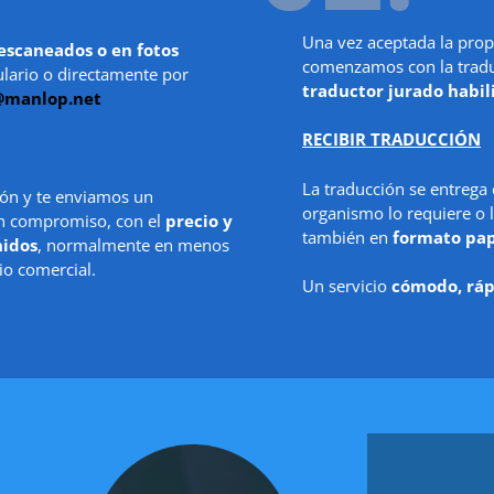
Una vez aceptada la prop
escaneados o en fotos
comenzamos con la traduc
ulario o directamente por
traductor jurado habil
@manlop.net
RECIBIR TRADUCCIÓN
La traducción se entrega
ón y te enviamos un
organismo lo requiere o l
in compromiso, con el
precio y
también en
formato pa
nidos
, normalmente en menos
io comercial.
Un servicio
cómodo, ráp