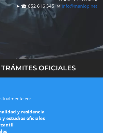
➤ ☎ 652 616 545 ✉
info@manlop.net
TRÁMITES OFICIALES
abitualmente en:
nalidad y residencia
y estudios oficiales
cantil
ales