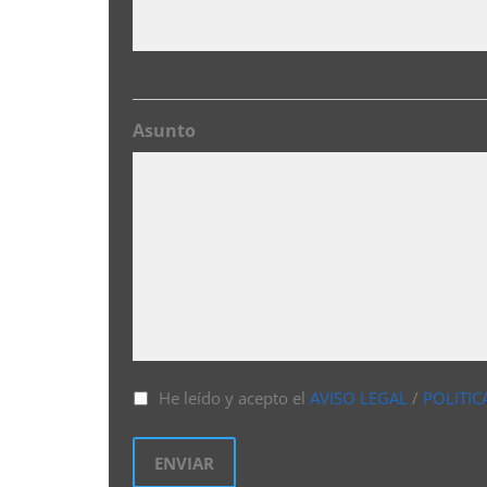
Asunto
He leído y acepto el
AVISO LEGAL
/
POLITIC