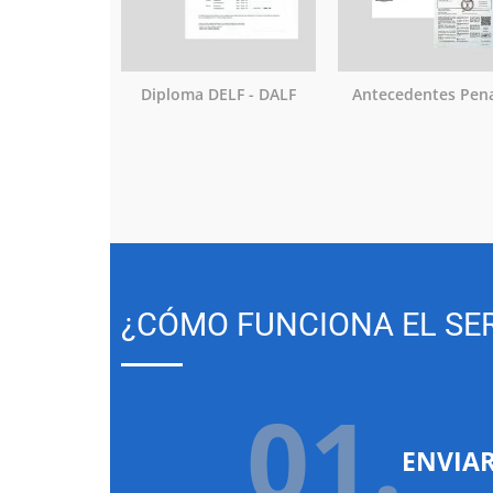
Diploma DELF - DALF
Antecedentes Pen
¿CÓMO FUNCIONA EL SER
01.
ENVIA