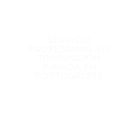
SERVICIO
PROFESIONAL DE
TRADUCCIÓN
JURADA EN
PORTUGALETE
Trabajamos a diario para ofrecer un
servicio de traducción jurada
claro,
riguroso y sin intermediarios
,
realizado por
traductores jurados
habilitados por el MAEC
, con
más
de 15 años de experiencia
en
traducciones oficiales para trámites
administrativos, académicos y legales.