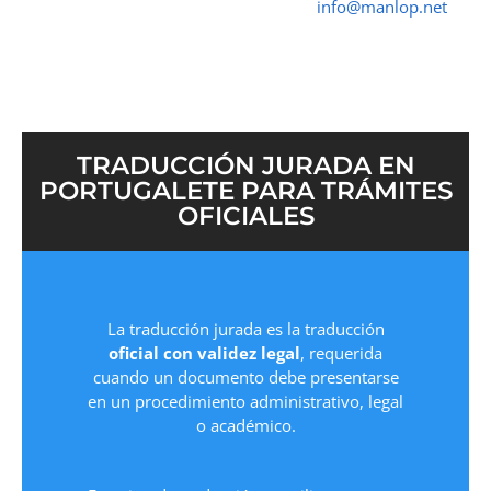
➤ ☎ 652 616 545 ✉
info@manlop.net
TRADUCCIÓN JURADA EN
PORTUGALETE PARA TRÁMITES
OFICIALES
La traducción jurada es la traducción
oficial con validez legal
, requerida
cuando un documento debe presentarse
en un procedimiento administrativo, legal
o académico.