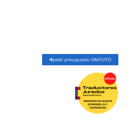
y Cooperación (MAEC)
, con plena validez legal para
trámites ante administraciones públicas,
universidades, juzgados, notarías y otros organismos
oficiales.
Solicita tu
presupuesto gratuito
y recibe un
precio
claro y un plazo de entrega definido
antes de
empezar, sin compromiso.
pedir presupuesto GRATUITO
Traductor Jurado Portugalete ✓
Traductores
Oficial