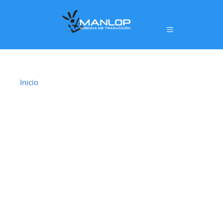
Inicio
›
Traductor Jurado Portugalete
TRADUCTOR
JURADO
PORTUGALETE
En
Portugalete
ofrecemos un servicio de
traducción jurada oficial
realizado por
traductores jurados habilitados por el
Ministerio de Asuntos Exteriores, Unión Europea