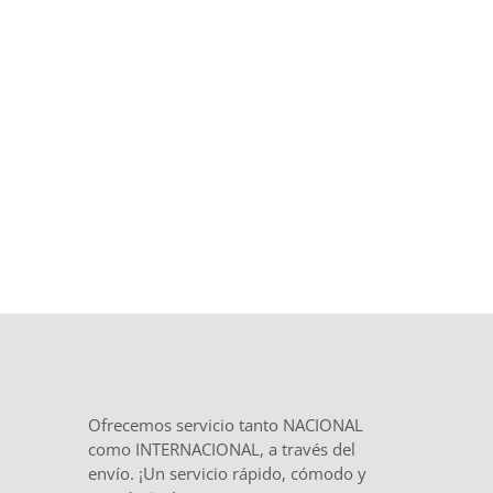
Trato directo, plazos definidos desde
el inicio y
total confidencialidad
en
el tratamiento de tu documentación.
Ofrecemos servicio tanto NACIONAL
como INTERNACIONAL, a través del
envío. ¡Un servicio rápido, cómodo y