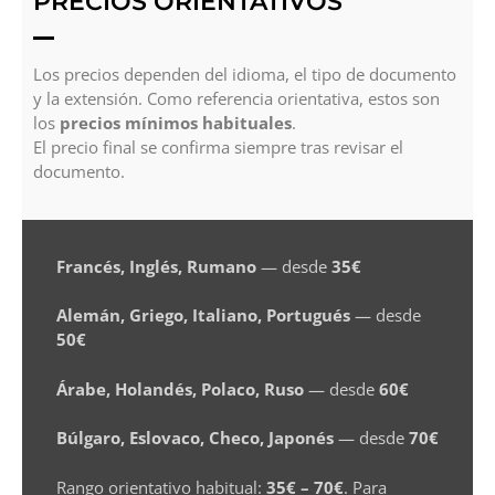
PRECIOS ORIENTATIVOS
Los precios dependen del idioma, el tipo de documento
y la extensión. Como referencia orientativa, estos son
los
precios mínimos habituales
.
El precio final se confirma siempre tras revisar el
documento.
Francés, Inglés, Rumano
— desde
35€
Alemán, Griego, Italiano, Portugués
— desde
50€
Árabe, Holandés, Polaco, Ruso
— desde
60€
Búlgaro, Eslovaco, Checo, Japonés
— desde
70€
Rango orientativo habitual:
35€ – 70€
. Para