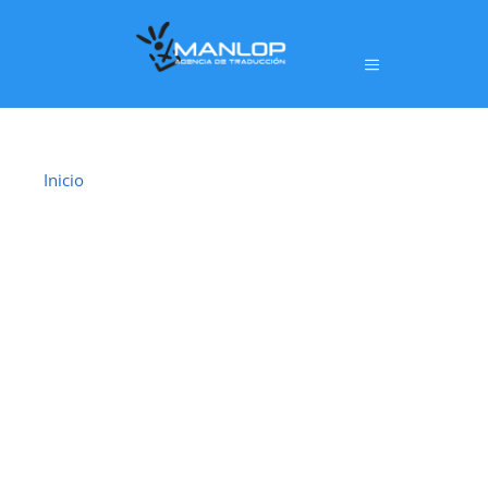
Inicio
›
Traductor Jurado Santa Lucía de Tirajana
TRADUCTOR
JURADO SANTA
LUCÍA DE
TIRAJANA
En
Santa Lucía de Tirajana
ofrecemos un servicio
de
traducción jurada oficial
realizado por