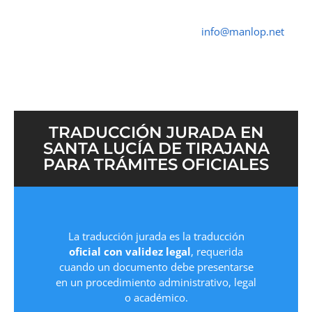
Traductor Jurado Santa Lucía de Tirajana ✓
Traductores Oficial
➤ ☎ 652 616 545 ✉
info@manlop.net
TRADUCCIÓN JURADA EN
SANTA LUCÍA DE TIRAJANA
PARA TRÁMITES OFICIALES
La traducción jurada es la traducción
oficial con validez legal
, requerida
cuando un documento debe presentarse
en un procedimiento administrativo, legal
o académico.