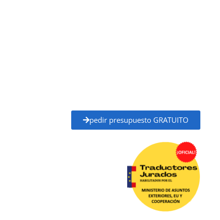
traductores jurados habilitados por el
Ministerio de Asuntos Exteriores, Unión Europea
y Cooperación (MAEC)
, con plena validez legal para
trámites ante administraciones públicas,
universidades, juzgados, notarías y otros organismos
oficiales.
Solicita tu
presupuesto gratuito
y recibe un
precio
claro y un plazo de entrega definido
antes de
empezar, sin compromiso.
pedir presupuesto GRATUITO