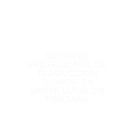
SERVICIO
PROFESIONAL DE
TRADUCCIÓN
JURADA EN
SANTA LUCÍA DE
TIRAJANA
Trabajamos a diario para ofrecer un
servicio de traducción jurada
claro,
riguroso y sin intermediarios
,
realizado por
traductores jurados