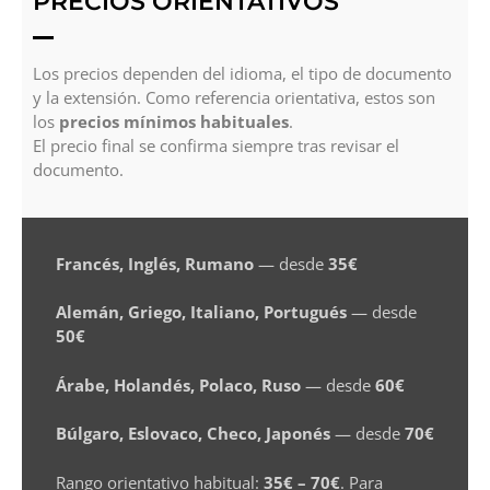
PRECIOS ORIENTATIVOS
Los precios dependen del idioma, el tipo de documento
y la extensión. Como referencia orientativa, estos son
los
precios mínimos habituales
.
El precio final se confirma siempre tras revisar el
documento.
Francés, Inglés, Rumano
— desde
35€
Alemán, Griego, Italiano, Portugués
— desde
50€
Árabe, Holandés, Polaco, Ruso
— desde
60€
Búlgaro, Eslovaco, Checo, Japonés
— desde
70€
Rango orientativo habitual:
35€ – 70€
. Para