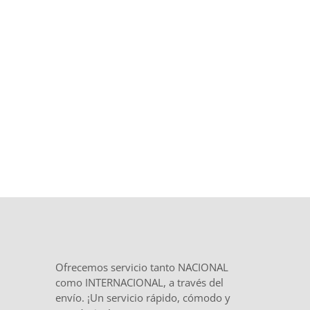
Trato directo, plazos definidos desde
el inicio y
total confidencialidad
en
el tratamiento de tu documentación.
Ofrecemos servicio tanto NACIONAL
como INTERNACIONAL, a través del
envío. ¡Un servicio rápido, cómodo y