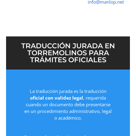
➤ ☎ 652 616 545 ✉
info@manlop.net
TRADUCCIÓN JURADA EN
TORREMOLINOS PARA
TRÁMITES OFICIALES
La traducción jurada es la traducción
oficial con validez legal
, requerida
cuando un documento debe presentarse
en un procedimiento administrativo, legal
o académico.