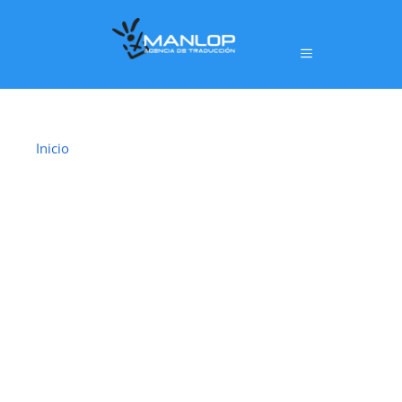
Inicio
›
Traductor Jurado Torremolinos
TRADUCTOR
JURADO
TORREMOLINOS
En
Torremolinos
ofrecemos un servicio de
traducción jurada oficial
realizado por
traductores jurados habilitados por el
Ministerio de Asuntos Exteriores, Unión Europea