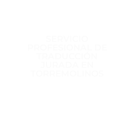
SERVICIO
PROFESIONAL DE
TRADUCCIÓN
JURADA EN
TORREMOLINOS
Trabajamos a diario para ofrecer un
servicio de traducción jurada
claro,
riguroso y sin intermediarios
,
realizado por
traductores jurados
habilitados por el MAEC
, con
más
de 15 años de experiencia
en
traducciones oficiales para trámites
administrativos, académicos y legales.