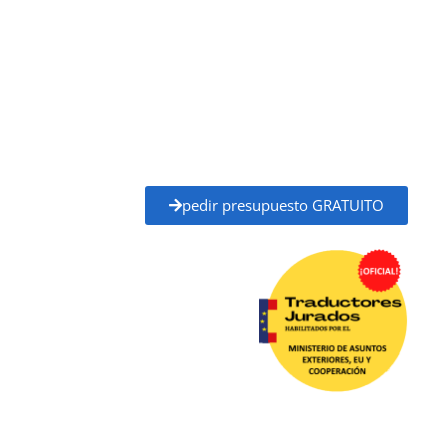
y Cooperación (MAEC)
, con plena validez legal para
trámites ante administraciones públicas,
universidades, juzgados, notarías y otros organismos
oficiales.
Solicita tu
presupuesto gratuito
y recibe un
precio
claro y un plazo de entrega definido
antes de
empezar, sin compromiso.
pedir presupuesto GRATUITO
Traductor Jurado Torremolinos ✓
Traductores
Oficial