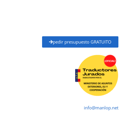
administraciones públicas, universidades, juzgados,
notarías y otros organismos oficiales.
Solicita tu
presupuesto gratuito
y recibe un
precio
claro y un plazo de entrega definido
antes de
empezar, sin compromiso.
pedir presupuesto GRATUITO
Traductor Jurado Utrera ✓
Traductores Oficial
➤ ☎ 652 616 545 ✉
info@manlop.net