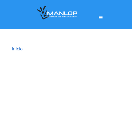
Inicio
›
Traductor Jurado Utrera
TRADUCTOR
JURADO UTRERA
En
Utrera
ofrecemos un servicio de
traducción
jurada oficial
realizado por
traductores jurados
habilitados por el Ministerio de Asuntos
Exteriores, Unión Europea y Cooperación (MAEC)
,
con plena validez legal para trámites ante