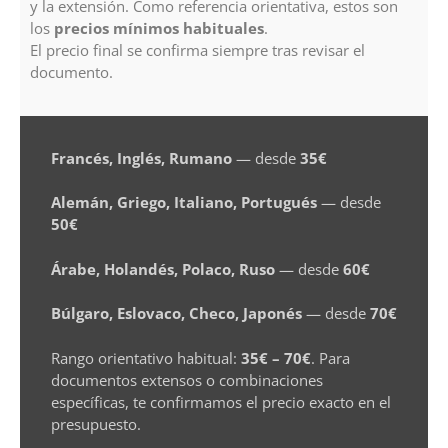
y la extensión. Como referencia orientativa, estos son
los
precios mínimos habituales
.
El precio final se confirma siempre tras revisar el
documento.
Francés, Inglés, Rumano
— desde
35€
Alemán, Griego, Italiano, Portugués
— desde
50€
Árabe, Holandés, Polaco, Ruso
— desde
60€
Búlgaro, Eslovaco, Checo, Japonés
— desde
70€
Rango orientativo habitual:
35€ – 70€
. Para
documentos extensos o combinaciones
específicas, te confirmamos el precio exacto en el
presupuesto.