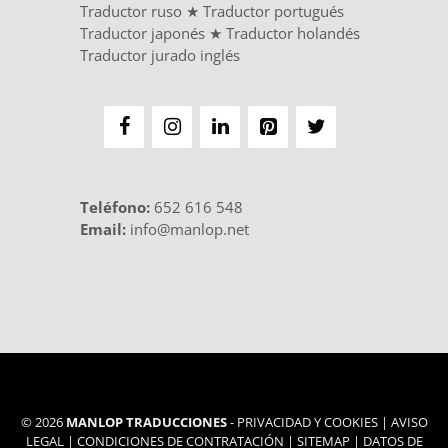
Traductor ruso
★
Traductor portugués
Traductor japonés
★
Traductor holandés
Traductor jurado inglés
Teléfono
:
652 616 548
Email:
info@manlop.net
© 2026
MANLOP TRADUCCIONES
-
PRIVACIDAD Y COOKIES
|
AVISO
LEGAL
|
CONDICIONES DE CONTRATACIÓN
|
SITEMAP
|
DATOS DE