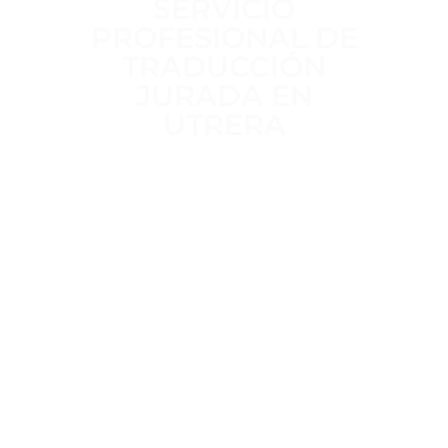
SERVICIO
PROFESIONAL DE
TRADUCCIÓN
JURADA EN
UTRERA
Trabajamos a diario para ofrecer un
servicio de traducción jurada
claro,
riguroso y sin intermediarios
,
realizado por
traductores jurados
habilitados por el MAEC
, con
más
de 15 años de experiencia
en
traducciones oficiales para trámites
administrativos, académicos y legales.
Trato directo, plazos definidos desde
el inicio y
total confidencialidad
en
el tratamiento de tu documentación.