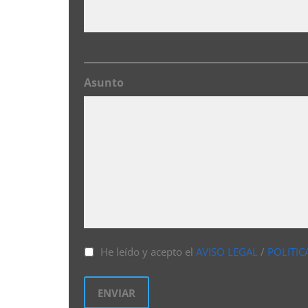
Asunto
He leído y acepto el
AVISO LEGAL
/
POLITIC