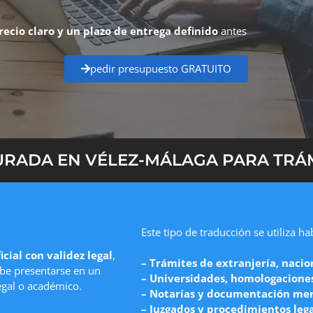
recio claro y un plazo de entrega definido
antes
pedir presupuesto GRATUITO
RADA EN VÉLEZ-MÁLAGA PARA TRÁM
Este tipo de traducción se utiliza h
icial con validez legal
,
– Trámites de extranjería, nacio
e presentarse en un
– Universidades, homologaciones 
egal o académico.
– Notarías y documentación mer
– Juzgados y procedimientos leg