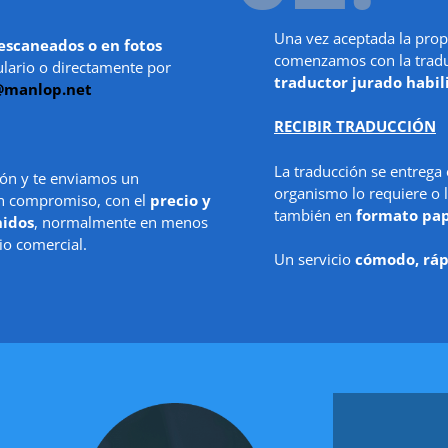
Una vez aceptada la prop
escaneados o en fotos
comenzamos con la traduc
ulario o directamente por
traductor jurado habil
@manlop.net
RECIBIR TRADUCCIÓN
La traducción se entrega
ón y te enviamos un
organismo lo requiere o l
in compromiso, con el
precio y
también en
formato pa
nidos
, normalmente en menos
io comercial.
Un servicio
cómodo, ráp