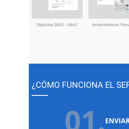
Diploma DELF - DALF
Antecedentes Pen
¿CÓMO FUNCIONA EL SER
01.
ENVIA