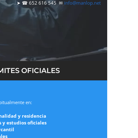
➤ ☎ 652 616 545 ✉
info@manlop.net
ITES OFICIALES
abitualmente en:
nalidad y residencia
y estudios oficiales
cantil
ales