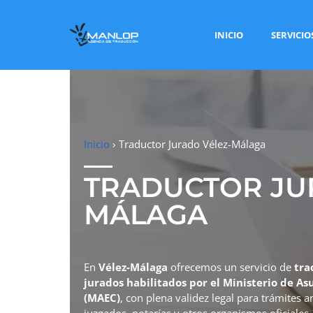
INICIO
SERVICIO
Inicio
›
Traductor Jurado Vélez-Málaga
TRADUCTOR JU
MÁLAGA
En
Vélez-Málaga
ofrecemos un servicio de
tra
jurados habilitados por el Ministerio de A
(MAEC)
, con plena validez legal para trámites 
juzgados, notarías y otros organismos oficiales.